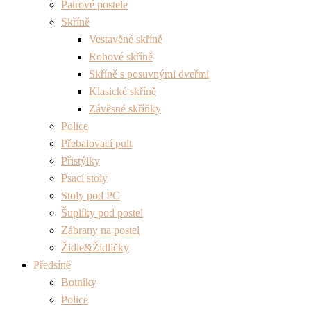
Patrové postele
Skříně
Vestavěné skříně
Rohové skříně
Skříně s posuvnými dveřmi
Klasické skříně
Závěsné skříňky
Police
Přebalovací pult
Přistýlky
Psací stoly
Stoly pod PC
Šuplíky pod postel
Zábrany na postel
Židle&Židličky
Předsíně
Botníky
Police