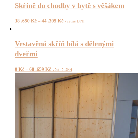
Skříně do chodby v bytě s věšákem
38 .650
Kč
–
44 .305
Kč
včetně DPH
Vestavěná skříň bílá s dělenými
dveřmi
0
Kč
–
68 .659
Kč
včetně DPH