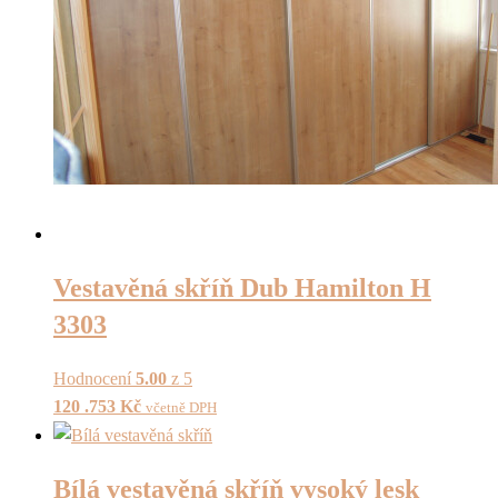
Vestavěná skříň Dub Hamilton H
3303
Hodnocení
5.00
z 5
120 .753
Kč
včetně DPH
Bílá vestavěná skříň vysoký lesk