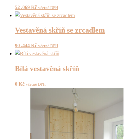
52 .069
Kč
včetně DPH
Vestavěná skříň se zrcadlem
90 .444
Kč
včetně DPH
Bílá vestavěná skříň
0
Kč
včetně DPH