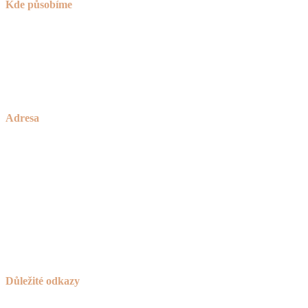
Kde působíme
Praha (nejsme sice z Prahy, ale za to jsme o 30% levnější)
Brno
okolí Havlíčkova Brodu
a celá ČR
Adresa
Zakázkové Truhlářství Petříček
rodinné truhlářství od roku 1928
Česká Bělá 336
582 61 Havlíčkův Brod
IČO:
736 42 789
Důležité odkazy