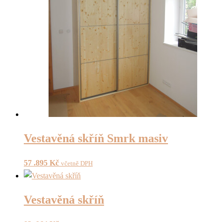
Vestavěná skříň Smrk masiv
57 .895
Kč
včetně DPH
Vestavěná skříň