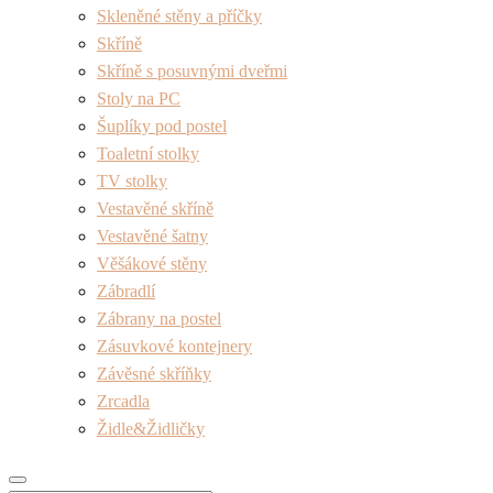
Skleněné stěny a příčky
Skříně
Skříně s posuvnými dveřmi
Stoly na PC
Šuplíky pod postel
Toaletní stolky
TV stolky
Vestavěné skříně
Vestavěné šatny
Věšákové stěny
Zábradlí
Zábrany na postel
Zásuvkové kontejnery
Závěsné skříňky
Zrcadla
Židle&Židličky