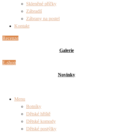
Skleněné příčky
Zábradlí
Zábrany na postel
Kontakt
Recenze
Galerie
E-shop
Novinky
Menu
Botníky
Dětské hřiště
Dětské komody
Dětské postýlky