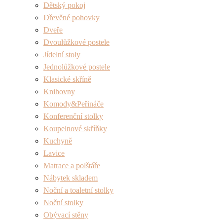
Dětský pokoj
Dřevěné pohovky
Dveře
Dvoulůžkové postele
Jídelní stoly
Jednolůžkové postele
Klasické skříně
Knihovny
Komody&Peřináče
Konferenční stolky
Koupelnové skříňky
Kuchyně
Lavice
Matrace a polštáře
Nábytek skladem
Noční a toaletní stolky
Noční stolky
Obývací stěny