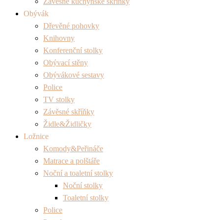
Závěsné kuchyňské skříňky
Obývák
Dřevěné pohovky
Knihovny
Konferenční stolky
Obývací stěny
Obývákové sestavy
Police
TV stolky
Závěsné skříňky
Židle&Židličky
Ložnice
Komody&Peřináče
Matrace a polštáře
Noční a toaletní stolky
Noční stolky
Toaletní stolky
Police