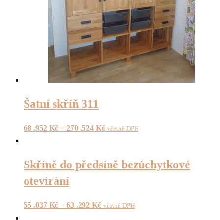
Šatní skříň 311
68 .952
Kč
–
270 .524
Kč
včetně DPH
Skříně do předsíně bezúchytkové
otevírání
55 .037
Kč
–
63 .292
Kč
včetně DPH