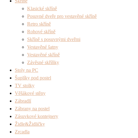
Skříně
Klasické skříně
Posuvné dveře pro vestavěné skříně
Retro skříně
Rohové skříně
Skříně s posuvnými dveřmi
Vestavěné šatny
Vestavěné skříně
Závěsné skříňky
Stoly na PC
Šuplíky pod postel
TV stolky
Věšákové stěny
Zábradlí
Zábrany na postel
Zásuvkové kontejnery
Židle&Židličky
Zrcadla