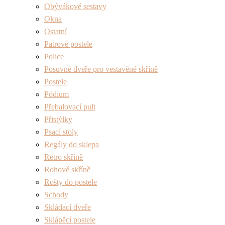
Obývákové sestavy
Okna
Ostatní
Patrové postele
Police
Posuvné dveře pro vestavěné skříně
Postele
Pódium
Přebalovací pult
Přistýlky
Psací stoly
Regály do sklepa
Retro skříně
Rohové skříně
Rošty do postele
Schody
Skládací dveře
Sklápěcí postele