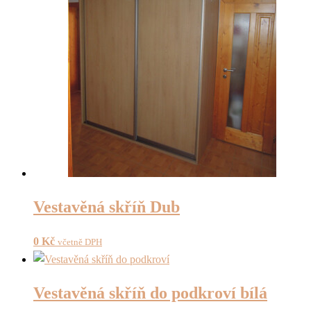
Vestavěná skříň Dub
0
Kč
včetně DPH
Vestavěná skříň do podkroví bílá