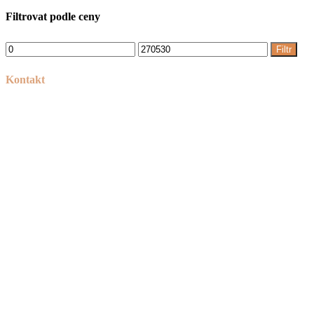
Filtrovat podle ceny
Filtr
Kontakt
Tel:
+420 606 715 040
Mail:
info@peknetruhlarstvi.cz
Přesné a kvalitní zpracování nábytku na míru