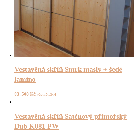
Vestavěná skříň Smrk masiv + šedé
lamino
83 .500
Kč
včetně DPH
Vestavěná skříň Saténový přímořský
Dub K081 PW