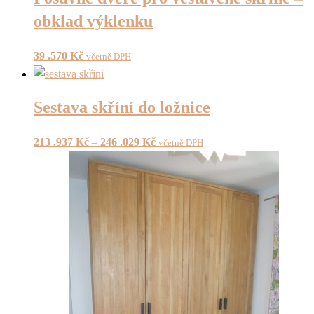
obklad výklenku
39 .570
Kč
včetně DPH
Sestava skříní do ložnice
213 .937
Kč
–
246 .029
Kč
včetně DPH