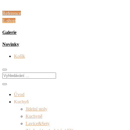
Reference
E-shop
Galerie
Novinky
Košík
Úvod
Kuchyň
Jídelní stoly
Kuchyně
Lavice&Sety