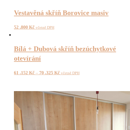
Vestavěná skříň Borovice masiv
52 .800
Kč
včetně DPH
Bílá + Dubová skříň bezúchytkové
otevírání
61 .152
Kč
–
70 .325
Kč
včetně DPH