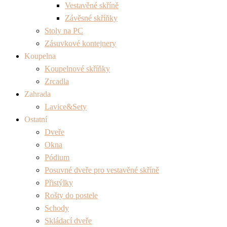
Vestavěné skříně
Závěsné skříňky
Stoly na PC
Zásuvkové kontejnery
Koupelna
Koupelnové skříňky
Zrcadla
Zahrada
Lavice&Sety
Ostatní
Dveře
Okna
Pódium
Posuvné dveře pro vestavěné skříně
Přistýlky
Rošty do postele
Schody
Skládací dveře