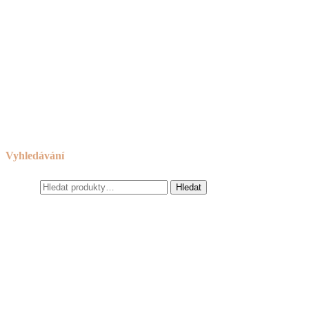
Košík
Novinky
Návod na používání a ošetřování nábytku
Reklamační řád
Obchodní podmínky
Cookies
Zásady ochrany osobních údajů
Odkazy
Vyhledávání
Hledat:
Hledat