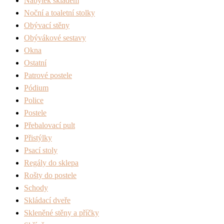
Nábytek skladem
Noční a toaletní stolky
Obývací stěny
Obývákové sestavy
Okna
Ostatní
Patrové postele
Pódium
Police
Postele
Přebalovací pult
Přistýlky
Psací stoly
Regály do sklepa
Rošty do postele
Schody
Skládací dveře
Skleněné stěny a příčky