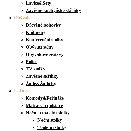
Lavice&Sety
Závěsné kuchyňské skříňky
Obývák
Dřevěné pohovky
Knihovny
Konferenční stolky
Obývací stěny
Obývákové sestavy
Police
TV stolky
Závěsné skříňky
Židle&Židličky
Ložnice
Komody&Peřináče
Matrace a polštáře
Noční a toaletní stolky
Noční stolky
Toaletní stolky