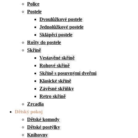
Police
Postele
Dvoulůžkové postele
Jednolůžkové postele
Sklápěcí postele
Rošty do postele
Skříně
Vestavěné skříně
Rohové skříně
Skříně s posuvnými dveřmi
Klasické skříně
Závěsné skříňky
Retro skříně
Zrcadla
Dětský pokoj
Dětské komody
Dětské postýlky
Knihovny