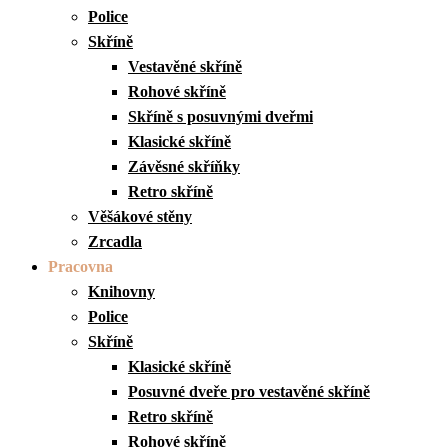
Police
Skříně
Vestavěné skříně
Rohové skříně
Skříně s posuvnými dveřmi
Klasické skříně
Závěsné skříňky
Retro skříně
Věšákové stěny
Zrcadla
Pracovna
Knihovny
Police
Skříně
Klasické skříně
Posuvné dveře pro vestavěné skříně
Retro skříně
Rohové skříně