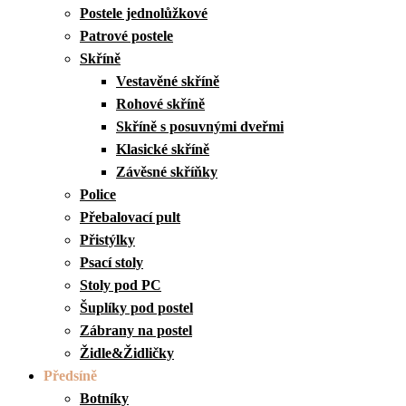
Postele jednolůžkové
Patrové postele
Skříně
Vestavěné skříně
Rohové skříně
Skříně s posuvnými dveřmi
Klasické skříně
Závěsné skříňky
Police
Přebalovací pult
Přistýlky
Psací stoly
Stoly pod PC
Šuplíky pod postel
Zábrany na postel
Židle&Židličky
Předsíně
Botníky