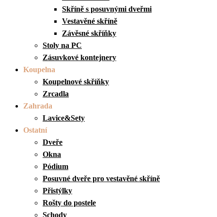
Skříně s posuvnými dveřmi
Vestavěné skříně
Závěsné skříňky
Stoly na PC
Zásuvkové kontejnery
Koupelna
Koupelnové skříňky
Zrcadla
Zahrada
Lavice&Sety
Ostatní
Dveře
Okna
Pódium
Posuvné dveře pro vestavěné skříně
Přistýlky
Rošty do postele
Schody