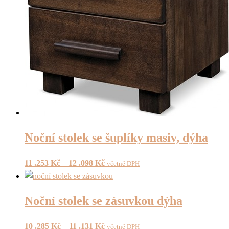
Noční stolek se šuplíky masiv, dýha
11 .253
Kč
–
12 .098
Kč
včetně DPH
Noční stolek se zásuvkou dýha
10 .285
Kč
–
11 .131
Kč
včetně DPH