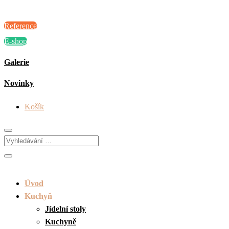
Reference
E-shop
Galerie
Novinky
Košík
Úvod
Kuchyň
Jídelní stoly
Kuchyně