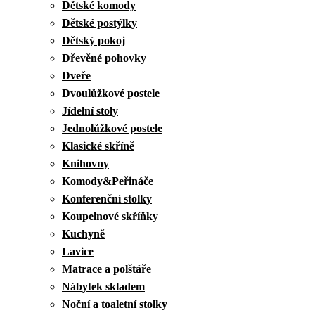
Dětské komody
Dětské postýlky
Dětský pokoj
Dřevěné pohovky
Dveře
Dvoulůžkové postele
Jídelní stoly
Jednolůžkové postele
Klasické skříně
Knihovny
Komody&Peřináče
Konferenční stolky
Koupelnové skříňky
Kuchyně
Lavice
Matrace a polštáře
Nábytek skladem
Noční a toaletní stolky