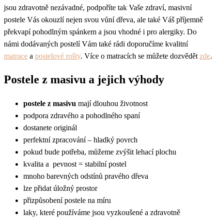
jsou zdravotně nezávadné, podpoříte tak Vaše zdraví, masivní
postele Vás okouzlí nejen svou vůní dřeva, ale také Váš příjemně
překvapí pohodlným spánkem a jsou vhodné i pro alergiky. Do
námi dodávaných postelí Vám také rádi doporučíme kvalitní
matrace
a
postelové rošty
. Více o matracích se můžete dozvědět
zde
.
Postele z masivu a jejich výhody
postele z masivu
mají dlouhou životnost
podpora zdravého a pohodlného spaní
dostanete originál
perfektní zpracování – hladký povrch
pokud bude potřeba, můžeme zvýšit lehací plochu
kvalita a pevnost = stabilní postel
mnoho barevných odstínů pravého dřeva
lze přidat úložný prostor
přizpůsobení postele na míru
laky, které používáme jsou vyzkoušené a zdravotně