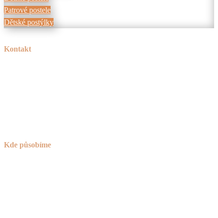
Patrové postele
Dětské postýlky
Kontakt
Tel:
+420 606 715 040
Mail:
info@peknetruhlarstvi.cz
Přesné a kvalitní zpracování nábytku na míru
Kde působíme
Praha (nejsme sice z Prahy, ale za to jsme o 30% levnější)
Brno
okolí Havlíčkova Brodu
a celá ČR