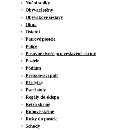
Noční stolky
Obývací stěny
Obývákové sestavy
Okna
Ostatní
Patrové postele
Police
Posuvné dveře pro vestavěné skříně
Postele
Pódium
Přebalovací pult
Přistýlky
Psací stoly
Regály do sklepa
Retro skříně
Rohové skříně
Rošty do postele
Schody