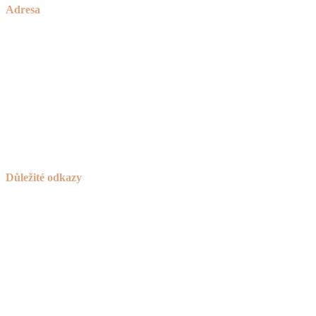
Adresa
Zakázkové Truhlářství Petříček
rodinné truhlářství od roku 1928
Česká Bělá 336
582 61 Havlíčkův Brod
IČO:
736 42 789
Důležité odkazy
Košík
Novinky
Návod na používání a ošetřování nábytku
Reklamační řád
Obchodní podmínky
Cookies
Zásady ochrany osobních údajů