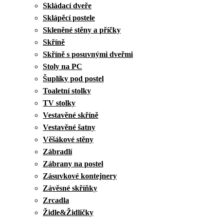
Skládací dveře
Sklápěcí postele
Skleněné stěny a příčky
Skříně
Skříně s posuvnými dveřmi
Stoly na PC
Šuplíky pod postel
Toaletní stolky
TV stolky
Vestavěné skříně
Vestavěné šatny
Věšákové stěny
Zábradlí
Zábrany na postel
Zásuvkové kontejnery
Závěsné skříňky
Zrcadla
Židle&Židličky