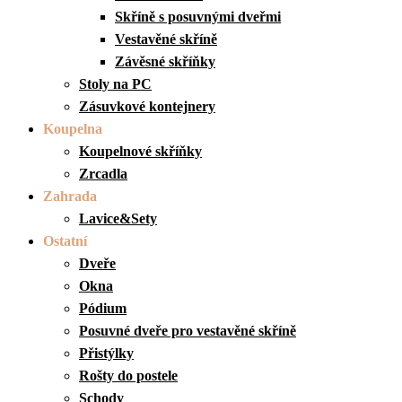
Skříně s posuvnými dveřmi
Vestavěné skříně
Závěsné skříňky
Stoly na PC
Zásuvkové kontejnery
Koupelna
Koupelnové skříňky
Zrcadla
Zahrada
Lavice&Sety
Ostatní
Dveře
Okna
Pódium
Posuvné dveře pro vestavěné skříně
Přistýlky
Rošty do postele
Schody