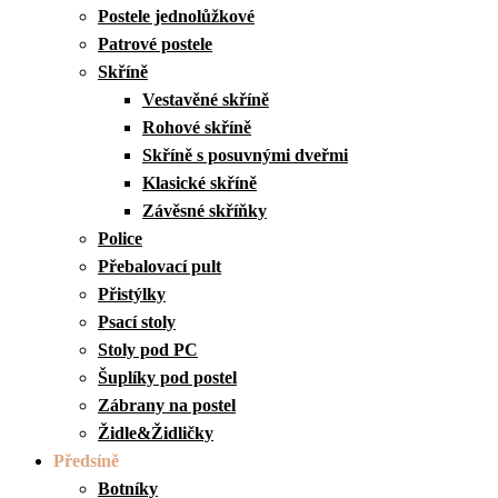
Postele jednolůžkové
Patrové postele
Skříně
Vestavěné skříně
Rohové skříně
Skříně s posuvnými dveřmi
Klasické skříně
Závěsné skříňky
Police
Přebalovací pult
Přistýlky
Psací stoly
Stoly pod PC
Šuplíky pod postel
Zábrany na postel
Židle&Židličky
Předsíně
Botníky