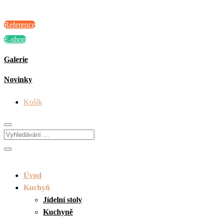
Reference
E-shop
Galerie
Novinky
Košík
Úvod
Kuchyň
Jídelní stoly
Kuchyně