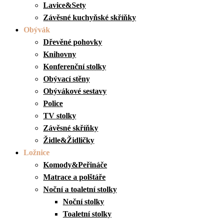
Lavice&Sety
Závěsné kuchyňské skříňky
Obývák
Dřevěné pohovky
Knihovny
Konferenční stolky
Obývací stěny
Obývákové sestavy
Police
TV stolky
Závěsné skříňky
Židle&Židličky
Ložnice
Komody&Peřináče
Matrace a polštáře
Noční a toaletní stolky
Noční stolky
Toaletní stolky