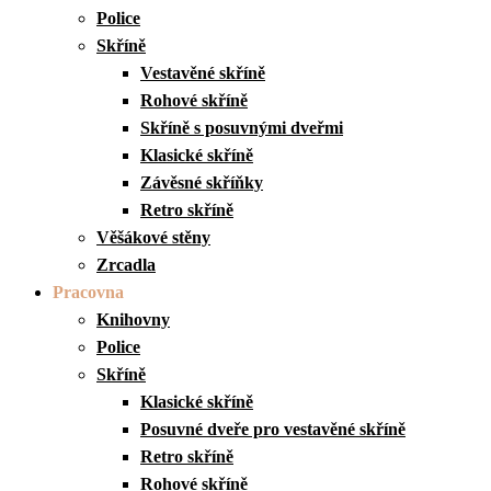
Police
Skříně
Vestavěné skříně
Rohové skříně
Skříně s posuvnými dveřmi
Klasické skříně
Závěsné skříňky
Retro skříně
Věšákové stěny
Zrcadla
Pracovna
Knihovny
Police
Skříně
Klasické skříně
Posuvné dveře pro vestavěné skříně
Retro skříně
Rohové skříně