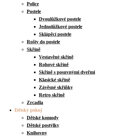
Police
Postele
Dvoulůžkové postele
Jednolůžkové postele
Sklápěcí postele
Rošty do postele
Skříně
Vestavěné skříně
Rohové skříně
Skříně s posuvnými dveřmi
Klasické skříně
Závěsné skříňky
Retro skříně
Zrcadla
Dětský pokoj
Dětské komody
Dětské postýlky
Knihovny