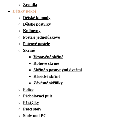
Zrcadla
Dětský pokoj
Dětské komody
Dětské postýlky
Knihovny
Postele jednolůžkové
Patrové postele
Skříně
Vestavěné skříně
Rohové skříně
Skříně s posuvnými dveřmi
Klasické skříně
Závěsné skříňky
Police
Přebalovací pult
Přistýlky
Psací stoly
Stoly pod PC