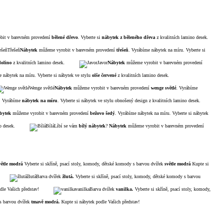
it v barevném provedení
bělené dřevo
. Vyberte si
nábytek z běleného dřeva
z kvalitních lamino desek.
Třešeň
Nábytek
můžeme vyrobit v barevném provedení
třešeň
. Vyrábíme nábytek na míru. Vyberte si
dolino
z kvalitních lamino desek.
Javor
Nábytek
můžeme vyrobit v barevném provedení
e nábytek na míru. Vyberte si nábytek ve stylu
olše červené
z kvalitních lamino desek.
Wenge světlé
Nábytek
můžeme vyrobit v barevném provedení
wenge světlé
. Vyrábíme
n. Vyrábíme
nábytek na míru
. Vyberte si nábytek ve stylu obnošený design z kvalitních lamino desek.
bytek
můžeme vyrobit v barevném provedení
bežovo šedý
. Vyrábíme nábytek na míru. Vyberte si nábytek
o desek.
Bílá
Líbí se vám
bílý nábytek
?
Nábytek
můžeme vyrobit v barevném provedení
ětle
modrá
Vyberte si skříně, psací stoly, komody, dětské komody s barvou dvířek
světle
modrá
Kupte si
žlutá
Barva dvířek
žlutá.
Vyberte si skříně, psací stoly, komody, dětské komody s barvou
dle Vašich představ!
vanilka
Barva dvířek
vanilka.
Vyberte si skříně, psací stoly, komody,
s barvou dvířek
tmavě
modrá.
Kupte si nábytek podle Vašich představ!