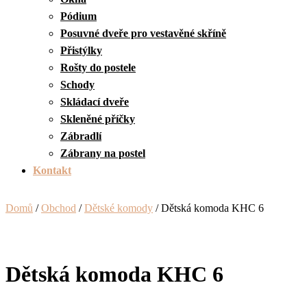
Pódium
Posuvné dveře pro vestavěné skříně
Přistýlky
Rošty do postele
Schody
Skládací dveře
Skleněné příčky
Zábradlí
Zábrany na postel
Kontakt
Domů
/
Obchod
/
Dětské komody
/ Dětská komoda KHC 6
Dětská komoda KHC 6