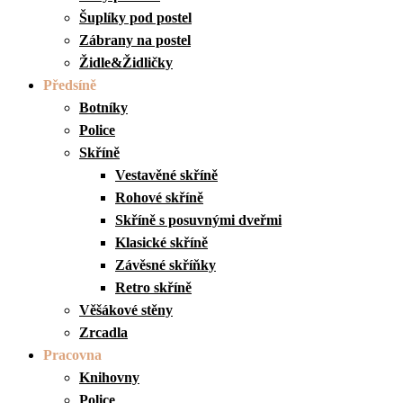
Šuplíky pod postel
Zábrany na postel
Židle&Židličky
Předsíně
Botníky
Police
Skříně
Vestavěné skříně
Rohové skříně
Skříně s posuvnými dveřmi
Klasické skříně
Závěsné skříňky
Retro skříně
Věšákové stěny
Zrcadla
Pracovna
Knihovny
Police