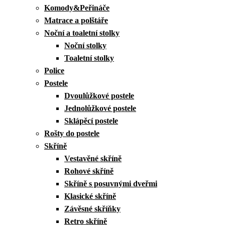
Komody&Peřináče
Matrace a polštáře
Noční a toaletní stolky
Noční stolky
Toaletní stolky
Police
Postele
Dvoulůžkové postele
Jednolůžkové postele
Sklápěcí postele
Rošty do postele
Skříně
Vestavěné skříně
Rohové skříně
Skříně s posuvnými dveřmi
Klasické skříně
Závěsné skříňky
Retro skříně