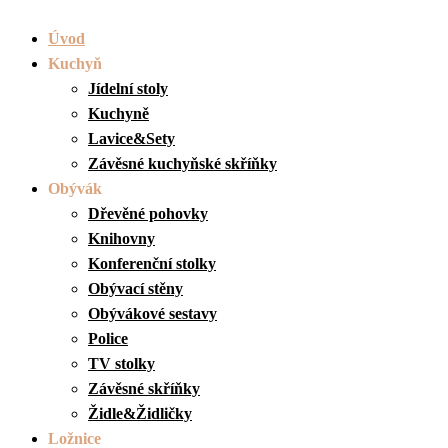
Úvod
Kuchyň
Jídelní stoly
Kuchyně
Lavice&Sety
Závěsné kuchyňské skříňky
Obývák
Dřevěné pohovky
Knihovny
Konferenční stolky
Obývací stěny
Obývákové sestavy
Police
TV stolky
Závěsné skříňky
Židle&Židličky
Ložnice