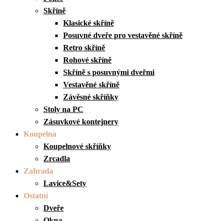
Skříně
Klasické skříně
Posuvné dveře pro vestavěné skříně
Retro skříně
Rohové skříně
Skříně s posuvnými dveřmi
Vestavěné skříně
Závěsné skříňky
Stoly na PC
Zásuvkové kontejnery
Koupelna
Koupelnové skříňky
Zrcadla
Zahrada
Lavice&Sety
Ostatní
Dveře
Okna