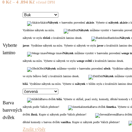
0
Kč
–
4 .894
Kč
včetně DPH
Akácie
Nábytek
v barevném provedení
akácie
. Vyberte si
nábytek akácie
z k
Vyrábíme nábytek na míru.
Buk
Nábytek
můžeme vyrobit v barevném prove
nábytek ve stylu
třešeň
z kvalitních lamino desek.
Bardolino
Nábytek
m
Vyberte
javor
. Vyrábíme nábytek na míru. Vyberte si nábytek ve stylu
javor
z kvalitních lamino des
lamino
Wenge tmavé
Nábytek
můžeme vyrobit v barevném provedení
wenge t
nábytek na míru. Vyberte si nábytek ve stylu
wenge světlé
z kvalitních lamino desek.
Ořech
Nábytek
můžeme vyrobit v barevném provedení
ořech
. Vyrábíme nábyte
ve stylu béžovo šedý z kvalitních lamino desek.
Dub
Nábytek
můžeme vyrobi
bílá
. Vyrábíme nábytek na míru. Vyberte si
nábytek
v bílém stylu z kvalitních lamino dese
bílá
Barva dvířek
bílá.
Vyberte si skříně, psací stoly, komody, dětské komody s 
Barva
nábytek podle Vašich představ!
limetka
Barva dvířek
limetka.
Vyberte si s
barevných
dvířek
žlutá.
Kupte si nábytek podle Vašich představ!
červená
Barva dvířek
dvířek
dětské komody s barvou dvířek
vanilka.
Kupte si nábytek podle Vašich představ!
Zrušit výběr