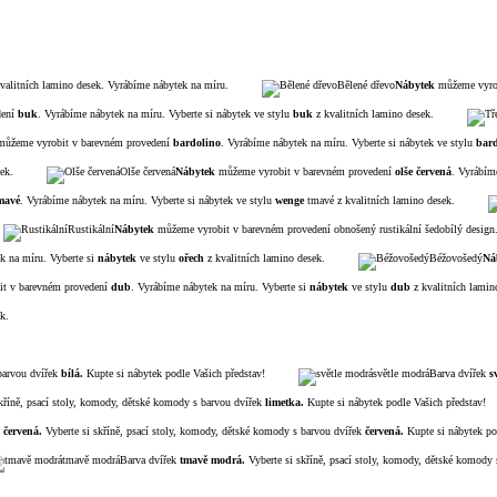
valitních lamino desek. Vyrábíme nábytek na míru.
Bělené dřevo
Nábytek
můžeme vyrob
dení
buk
. Vyrábíme nábytek na míru. Vyberte si nábytek ve stylu
buk
z kvalitních lamino desek.
ůžeme vyrobit v barevném provedení
bardolino
. Vyrábíme nábytek na míru. Vyberte si nábytek ve stylu
bar
ek.
Olše červená
Nábytek
můžeme vyrobit v barevném provedení
olše červená
. Vyrábím
mavé
. Vyrábíme nábytek na míru. Vyberte si nábytek ve stylu
wenge
tmavé z kvalitních lamino desek.
Rustikální
Nábytek
můžeme vyrobit v barevném provedení obnošený rustikální šedobílý desig
k na míru. Vyberte si
nábytek
ve stylu
ořech
z kvalitních lamino desek.
Béžovošedý
Ná
t v barevném provedení
dub
. Vyrábíme nábytek na míru. Vyberte si
nábytek
ve stylu
dub
z kvalitních lamin
k.
barvou dvířek
bíl
á.
Kupte si nábytek podle Vašich představ!
světle modrá
Barva dvířek
sv
kříně, psací stoly, komody, dětské komody s barvou dvířek
limetka.
Kupte si nábytek podle Vašich představ!
červen
á.
Vyberte si skříně, psací stoly, komody, dětské komody s barvou dvířek
červená.
Kupte si nábytek po
tmavě modrá
Barva dvířek
tmavě
modrá.
Vyberte si skříně, psací stoly, komody, dětské komody 