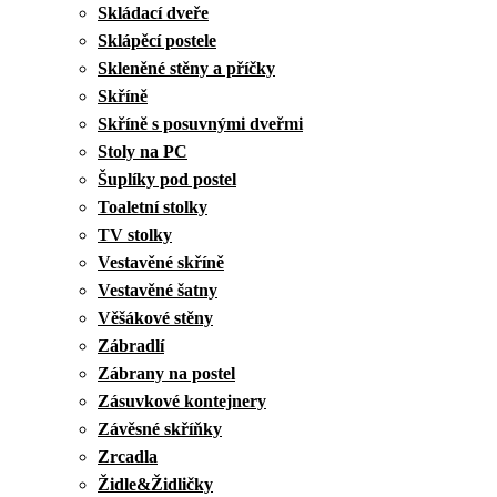
Skládací dveře
Sklápěcí postele
Skleněné stěny a příčky
Skříně
Skříně s posuvnými dveřmi
Stoly na PC
Šuplíky pod postel
Toaletní stolky
TV stolky
Vestavěné skříně
Vestavěné šatny
Věšákové stěny
Zábradlí
Zábrany na postel
Zásuvkové kontejnery
Závěsné skříňky
Zrcadla
Židle&Židličky