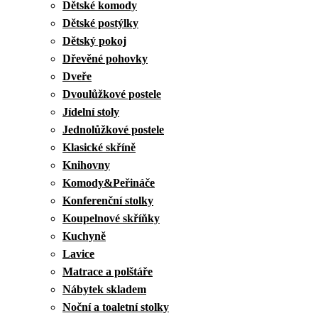
Dětské komody
Dětské postýlky
Dětský pokoj
Dřevěné pohovky
Dveře
Dvoulůžkové postele
Jídelní stoly
Jednolůžkové postele
Klasické skříně
Knihovny
Komody&Peřináče
Konferenční stolky
Koupelnové skříňky
Kuchyně
Lavice
Matrace a polštáře
Nábytek skladem
Noční a toaletní stolky