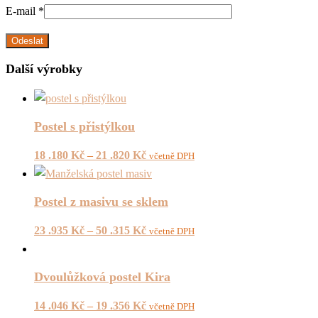
E-mail
*
Další výrobky
Postel s přistýlkou
18 .180
Kč
–
21 .820
Kč
včetně DPH
Postel z masivu se sklem
23 .935
Kč
–
50 .315
Kč
včetně DPH
Dvoulůžková postel Kira
14 .046
Kč
–
19 .356
Kč
včetně DPH