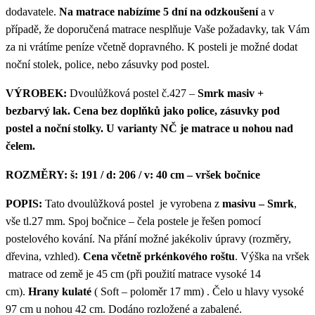
dodavatele.
Na matrace nabízíme 5 dní na odzkoušení
a v
případě, že doporučená matrace nesplňuje Vaše požadavky, tak Vám
za ni vrátíme peníze včetně dopravného. K posteli je možné dodat
noční stolek, police, nebo zásuvky pod postel.
VÝROBEK:
Dvoulůžková postel č.427 –
Smrk masiv +
bezbarvý lak. Cena bez doplňků jako police, zásuvky pod
postel a noční stolky. U varianty NČ je matrace u nohou nad
čelem.
ROZMĚRY:
š
: 191 / d: 206 / v: 40 cm – vršek bočnice
POPIS:
Tato dvoulůžková postel je vyrobena z
masivu – Smrk
,
vše tl.27 mm. Spoj bočnice – čela postele je řešen pomocí
postelového kování. Na přání možné jakékoliv úpravy (rozměry,
dřevina, vzhled).
Cena včetně prkénkového roštu
. Výška na vršek
matrace od země je 45 cm (při použití matrace vysoké 14
cm).
Hrany kulaté
( Soft – poloměr 17 mm) . Čelo u hlavy vysoké
97 cm u nohou 42 cm. Dodáno rozložené a zabalené.