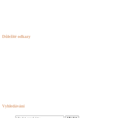
Česká Bělá 336
582 61 Havlíčkův Brod
IČO:
736 42 789
Důležité odkazy
Košík
Novinky
Návod na používání a ošetřování nábytku
Reklamační řád
Obchodní podmínky
Cookies
Zásady ochrany osobních údajů
Odkazy
Vyhledávání