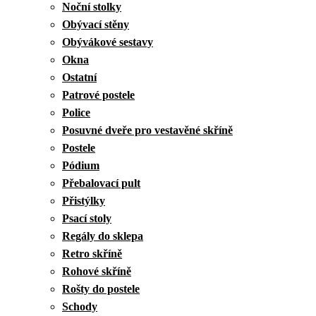
Noční stolky
Obývací stěny
Obývákové sestavy
Okna
Ostatní
Patrové postele
Police
Posuvné dveře pro vestavěné skříně
Postele
Pódium
Přebalovací pult
Přistýlky
Psací stoly
Regály do sklepa
Retro skříně
Rohové skříně
Rošty do postele
Schody