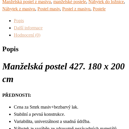
Manželská postel z masivu
,
manželské postele
,
Nábytek do ložnice
,
Nábytek z masivu
,
Postel masiv
,
Postel z masivu
,
Postele
Popis
Další informace
Hodnocení (0)
Popis
Manželská
postel 427. 180 x 200
cm
PŘEDNOSTI:
Cena za Smrk masiv+bezbarvý lak.
Stabilní a pevná konstrukce.
Variabilita, univerzálnost a snadná údržba.
Nábytek je vyráběn ze zdravotně nezávadných materiálů.