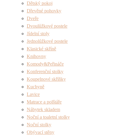
Dětský pokoj
Dřevěné pohovky
Dveře
Dvoulůžkové postele
Jídelní stoly
Jednolůžkové postele
Klasické skříně
Knihovny
Komody&Peřináče
Konferenční stolky
Koupelnové skříňky
Kuchyně
Lavice
Matrace a polštáře
Nábytek skladem
Noční a toaletní stolky
Noční stolky
Obývací stěny