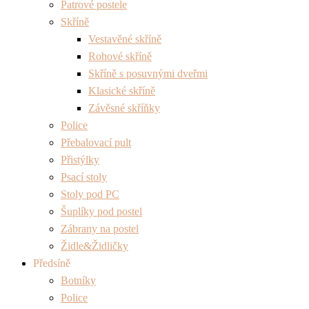
Patrové postele
Skříně
Vestavěné skříně
Rohové skříně
Skříně s posuvnými dveřmi
Klasické skříně
Závěsné skříňky
Police
Přebalovací pult
Přistýlky
Psací stoly
Stoly pod PC
Šuplíky pod postel
Zábrany na postel
Židle&Židličky
Předsíně
Botníky
Police