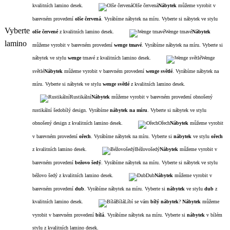
kvalitních lamino desek.
Olše červená
Nábytek
můžeme vyrobit v
barevném provedení
olše červená
. Vyrábíme nábytek na míru. Vyberte si nábytek ve stylu
Vyberte
olše červené
z kvalitních lamino desek.
Wenge tmavé
Nábytek
lamino
můžeme vyrobit v barevném provedení
wenge tmavé
. Vyrábíme nábytek na míru. Vyberte si
nábytek ve stylu
wenge
tmavé z kvalitních lamino desek.
Wenge
světlé
Nábytek
můžeme vyrobit v barevném provedení
wenge světlé
. Vyrábíme nábytek na
míru. Vyberte si nábytek ve stylu
wenge světlé
z kvalitních lamino desek.
Rustikální
Nábytek
můžeme vyrobit v barevném provedení obnošený
rustikální šedobílý design. Vyrábíme
nábytek na míru
. Vyberte si nábytek ve stylu
obnošený design z kvalitních lamino desek.
Ořech
Nábytek
můžeme vyrobit
v barevném provedení
ořech
. Vyrábíme nábytek na míru. Vyberte si
nábytek
ve stylu
ořech
z kvalitních lamino desek.
Béžovošedý
Nábytek
můžeme vyrobit v
barevném provedení
bežovo šedý
. Vyrábíme nábytek na míru. Vyberte si nábytek ve stylu
béžovo šedý z kvalitních lamino desek.
Dub
Nábytek
můžeme vyrobit v
barevném provedení
dub
. Vyrábíme nábytek na míru. Vyberte si
nábytek
ve stylu
dub
z
kvalitních lamino desek.
Bílá
Líbí se vám
bílý nábytek
?
Nábytek
můžeme
vyrobit v barevném provedení
bílá
. Vyrábíme nábytek na míru. Vyberte si
nábytek
v bílém
stylu z kvalitních lamino desek.