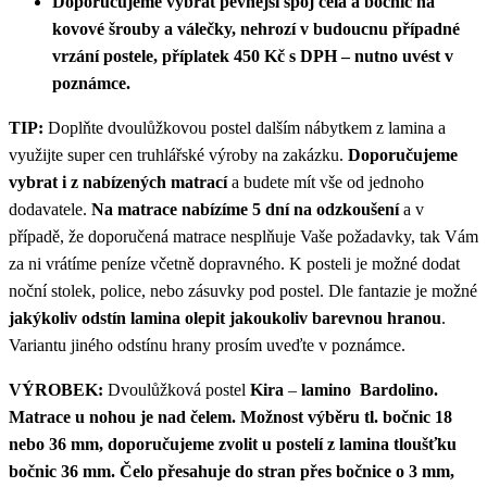
Doporučujeme vybrat pevnější spoj čela a bočnic na
kovové šrouby a válečky, nehrozí
v budoucnu
případné
vrzání postele, příplatek 450 Kč s DPH – nutno uvést v
poznámce.
TIP:
Doplňte dvoulůžkovou postel dalším nábytkem z lamina a
využijte super cen truhlářské výroby na zakázku.
Doporučujeme
vybrat i z nabízených matrací
a budete mít vše od jednoho
dodavatele.
Na matrace nabízíme 5 dní na odzkoušení
a v
případě, že doporučená matrace nesplňuje Vaše požadavky, tak Vám
za ni vrátíme peníze včetně dopravného. K posteli je možné dodat
noční stolek, police, nebo zásuvky pod postel. Dle fantazie je možné
jakýkoliv odstín lamina olepit jakoukoliv barevnou hranou
.
Variantu jiného odstínu hrany prosím uveďte v poznámce.
VÝROBEK:
Dvoulůžková postel
Kira
–
lamino Bardolino.
Matrace u nohou je nad čelem. Možnost výběru tl. bočnic 18
nebo 36 mm, doporučujeme zvolit u postelí z lamina tloušťku
bočnic 36 mm. Čelo přesahuje do stran přes bočnice o 3 mm,