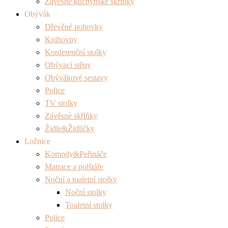
Závěsné kuchyňské skříňky
Obývák
Dřevěné pohovky
Knihovny
Konferenční stolky
Obývací stěny
Obývákové sestavy
Police
TV stolky
Závěsné skříňky
Židle&Židličky
Ložnice
Komody&Peřináče
Matrace a polštáře
Noční a toaletní stolky
Noční stolky
Toaletní stolky
Police