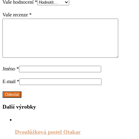
Vaše hodnocení
*
Vaše recenze
*
Jméno
*
E-mail
*
Další výrobky
Dvoulůžková postel Otakar