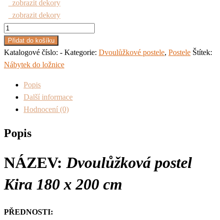
zobrazit dekory
zobrazit dekory
Dvoulůžková
postel
Přidat do košíku
Kira
Katalogové číslo:
-
Kategorie:
Dvoulůžkové postele
,
Postele
Štítek:
množství
Nábytek do ložnice
Popis
Další informace
Hodnocení (0)
Popis
NÁZEV:
Dvoulůžková
postel
Kira 180 x 200 cm
PŘEDNOSTI: