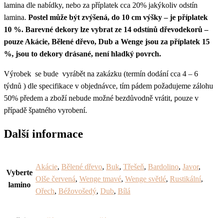
lamina dle nabídky, nebo za příplatek cca 20% jakýkoliv odstín
lamina.
Postel může být zvýšená, do 10 cm výšky – je příplatek
10 %. Barevné dekory lze vybrat ze 14 odstínů dřevodekorů –
pouze Akácie, Bělené dřevo, Dub a Wenge jsou za příplatek 15
%, jsou to dekory drásané, není hladký povrch.
Výrobek se bude vyrábět na zakázku (termín dodání cca 4 – 6
týdnů ) dle specifikace v objednávce, tím pádem požadujeme zálohu
50% předem a zboží nebude možné bezdůvodně vrátit, pouze v
případě špatného vyrobení.
Další informace
Akácie
,
Bělené dřevo
,
Buk
,
Třešeň
,
Bardolino
,
Javor
,
Vyberte
Olše červená
,
Wenge tmavé
,
Wenge světlé
,
Rustikální
,
lamino
Ořech
,
Béžovošedý
,
Dub
,
Bílá