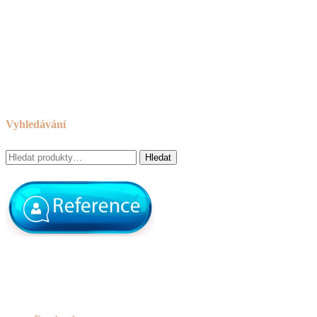
Návod na používání a ošetřování nábytku
Reklamační řád
Obchodní podmínky
Cookies
Zásady ochrany osobních údajů
Odkazy
Vyhledávání
Hledat:
Hledat