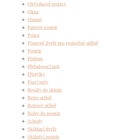
Obývákové sestavy
Okna
Ostatní
Patrové postele
Police
Posuvné dveře pro vestavěné skříně
Postele
Pódium
Přebalovací pult
Přistýlky
Psací stoly
Regály do sklepa
Retro skříně
Rohové skříně
Rošty do postele
Schody
Skládací dveře
Sklápěcí postele