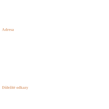
Praha (nejsme sice z Prahy, ale za to jsme o 30% levnější)
Brno
okolí Havlíčkova Brodu
a celá ČR
Adresa
Zakázkové Truhlářství Petříček
rodinné truhlářství od roku 1928
Česká Bělá 336
582 61 Havlíčkův Brod
IČO:
736 42 789
Důležité odkazy
Košík
Novinky