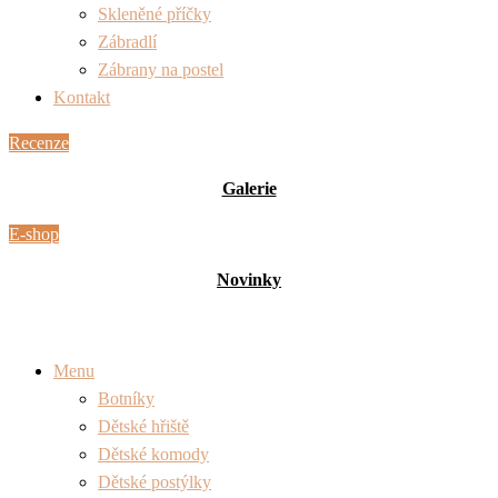
Skleněné příčky
Zábradlí
Zábrany na postel
Kontakt
Recenze
Galerie
E-shop
Novinky
Menu
Botníky
Dětské hřiště
Dětské komody
Dětské postýlky