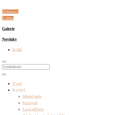
Reference
E-shop
Galerie
Novinky
Košík
Úvod
Kuchyň
Jídelní stoly
Kuchyně
Lavice&Sety