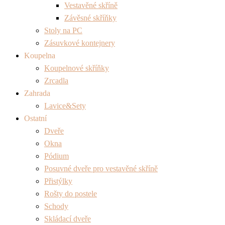
Vestavěné skříně
Závěsné skříňky
Stoly na PC
Zásuvkové kontejnery
Koupelna
Koupelnové skříňky
Zrcadla
Zahrada
Lavice&Sety
Ostatní
Dveře
Okna
Pódium
Posuvné dveře pro vestavěné skříně
Přistýlky
Rošty do postele
Schody
Skládací dveře