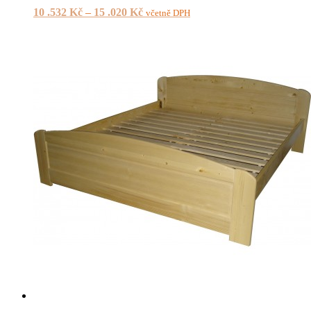
10 .532
Kč
–
15 .020
Kč
včetně DPH