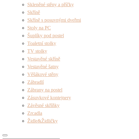
Skleněné stěny a příčky
Skříně
Skříně s posuvnými dveřmi
Stoly na PC
Šuplíky pod postel
Toaletní stolky
TV stolky
Vestavěné skříně
Vestavěné šatny
Věšákové stěny
Zábradlí
Zábrany na postel
Zásuvkové kontejnery
Závěsné skříňky
Zrcadla
Židle&Židličky