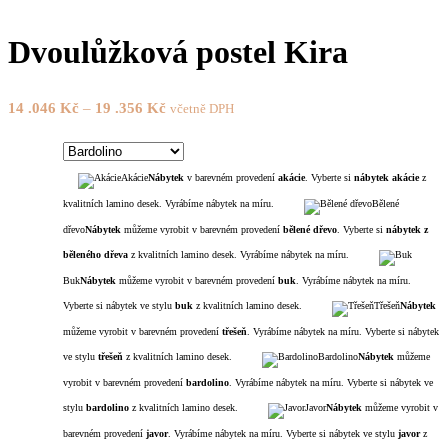
Dvoulůžková postel Kira
14 .046
Kč
–
19 .356
Kč
včetně DPH
Akácie
Nábytek
v barevném provedení
akácie
. Vyberte si
nábytek akácie
z
kvalitních lamino desek. Vyrábíme nábytek na míru.
Bělené
dřevo
Nábytek
můžeme vyrobit v barevném provedení
bělené dřevo
. Vyberte si
nábytek z
běleného dřeva
z kvalitních lamino desek. Vyrábíme nábytek na míru.
Buk
Nábytek
můžeme vyrobit v barevném provedení
buk
. Vyrábíme nábytek na míru.
Vyberte si nábytek ve stylu
buk
z kvalitních lamino desek.
Třešeň
Nábytek
můžeme vyrobit v barevném provedení
třešeň
. Vyrábíme nábytek na míru. Vyberte si nábytek
ve stylu
třešeň
z kvalitních lamino desek.
Bardolino
Nábytek
můžeme
vyrobit v barevném provedení
bardolino
. Vyrábíme nábytek na míru. Vyberte si nábytek ve
stylu
bardolino
z kvalitních lamino desek.
Javor
Nábytek
můžeme vyrobit v
barevném provedení
javor
. Vyrábíme nábytek na míru. Vyberte si nábytek ve stylu
javor
z