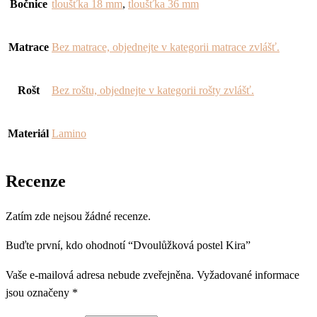
Bočnice
tloušťka 18 mm
,
tloušťka 36 mm
Matrace
Bez matrace, objednejte v kategorii matrace zvlášť.
Rošt
Bez roštu, objednejte v kategorii rošty zvlášť.
Materiál
Lamino
Recenze
Zatím zde nejsou žádné recenze.
Buďte první, kdo ohodnotí “Dvoulůžková postel Kira”
Vaše e-mailová adresa nebude zveřejněna.
Vyžadované informace
jsou označeny
*