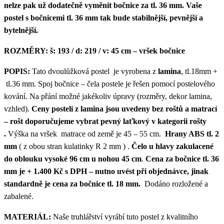
nelze pak už dodatečně vyměnit bočnice za tl. 36 mm. Vaše
postel s bočnicemi tl. 36 mm tak bude stabilnější, pevnější a
bytelnější.
ROZMĚRY:
š
: 193 / d: 219 / v: 45 cm – vršek bočnice
POPIS:
Tato dvoulůžková postel je vyrobena z
lamina
, tl.18mm +
tl.36 mm. Spoj bočnice – čela postele je řešen pomocí postelového
kování. Na přání možné jakékoliv úpravy (rozměry, dekor lamina,
vzhled).
Ceny postelí z lamina jsou uvedeny bez roštů a matrací
– rošt doporučujeme vybrat pevný laťkový v kategorii rošty
.
Výška na vršek matrace od země je 45 – 55 cm.
Hrany ABS tl. 2
mm
( z obou stran kulatinky R 2 mm ) .
Čelo u hlavy zakulacené
do oblouku vysoké 96 cm u nohou 45 cm
.
Cena za bočnice tl. 36
mm je + 1.400 Kč s DPH – nutno uvést při objednávce, jinak
standardně je cena za bočnice tl. 18 mm.
Dodáno rozložené a
zabalené.
MATERIÁL:
Naše truhlářství vyrábí tuto postel z kvalitního