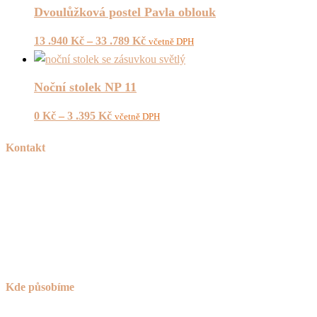
Dvoulůžková postel Pavla oblouk
13 .940
Kč
–
33 .789
Kč
včetně DPH
Noční stolek NP 11
0
Kč
–
3 .395
Kč
včetně DPH
Kontakt
Tel:
+420 606 715 040
Mail:
info@peknetruhlarstvi.cz
Přesné a kvalitní zpracování nábytku na míru
Kde působíme