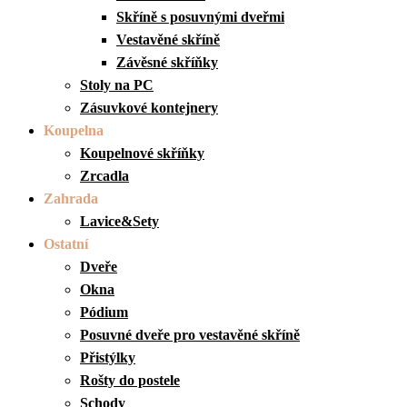
Skříně s posuvnými dveřmi
Vestavěné skříně
Závěsné skříňky
Stoly na PC
Zásuvkové kontejnery
Koupelna
Koupelnové skříňky
Zrcadla
Zahrada
Lavice&Sety
Ostatní
Dveře
Okna
Pódium
Posuvné dveře pro vestavěné skříně
Přistýlky
Rošty do postele
Schody