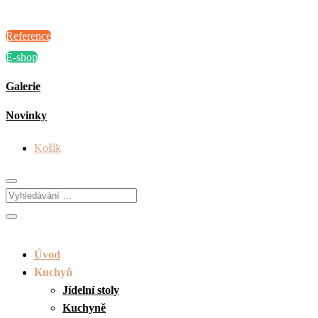
Reference
E-shop
Galerie
Novinky
Košík
Úvod
Kuchyň
Jídelní stoly
Kuchyně