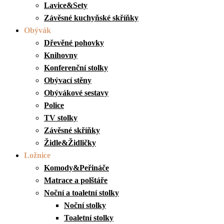
Lavice&Sety
Závěsné kuchyňské skříňky
Obývák
Dřevěné pohovky
Knihovny
Konferenční stolky
Obývací stěny
Obývákové sestavy
Police
TV stolky
Závěsné skříňky
Židle&Židličky
Ložnice
Komody&Peřináče
Matrace a polštáře
Noční a toaletní stolky
Noční stolky
Toaletní stolky