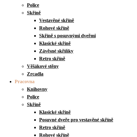
Police
Skříně
Vestavěné skříně
Rohové skříně
Skříně s posuvnými dveřmi
Klasické skříně
Závěsné skříňky
Retro skříně
Věšákové stěny
Zrcadla
Pracovna
Knihovny
Police
Skříně
Klasické skříně
Posuvné dveře pro vestavěné skříně
Retro skříně
Rohové skříně