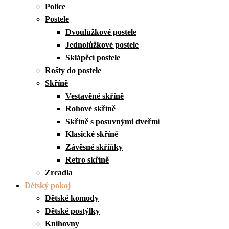
Police
Postele
Dvoulůžkové postele
Jednolůžkové postele
Sklápěcí postele
Rošty do postele
Skříně
Vestavěné skříně
Rohové skříně
Skříně s posuvnými dveřmi
Klasické skříně
Závěsné skříňky
Retro skříně
Zrcadla
Dětský pokoj
Dětské komody
Dětské postýlky
Knihovny