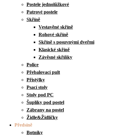
Postele jednolůžkové
Patrové postele
Skříně
Vestavěné skříně
Rohové skříně
Skříně s posuvnými dveřmi
Klasické skříně
Závěsné skříňky
Police
Přebalovací pult
Přistýlky
Psací stoly
Stoly pod PC
Šuplíky pod postel
Zábrany na postel
Židle&Židličky
Předsíně
Botníky