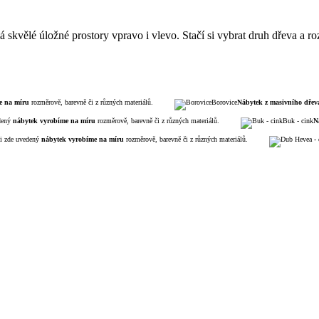
á skvělé úložné prostory vpravo i vlevo. Stačí si vybrat druh dřeva a r
e na míru
rozměrově, barevně či z různých materiálů.
Borovice
Nábytek z masivního dřev
edený
nábytek
vyrobíme na míru
rozměrově, barevně či z různých materiálů.
Buk - cink
N
li zde uvedený
nábytek
vyrobíme na míru
rozměrově, barevně či z různých materiálů.