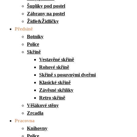
Šuplíky pod postel
Zábrany na postel
Židle&Židličky
Předsíně
Botníky
Police
Skříně
Vestavěné skříně
Rohové skříně
Skříně s posuvnými dveřmi
Klasické skříně
Závěsné skříňky
Retro skříně
Věšákové stěny
Zrcadla
Pracovna
Knihovny
Police