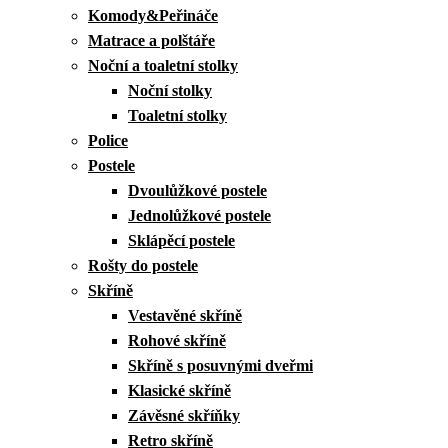
Komody&Peřináče
Matrace a polštáře
Noční a toaletní stolky
Noční stolky
Toaletní stolky
Police
Postele
Dvoulůžkové postele
Jednolůžkové postele
Sklápěcí postele
Rošty do postele
Skříně
Vestavěné skříně
Rohové skříně
Skříně s posuvnými dveřmi
Klasické skříně
Závěsné skříňky
Retro skříně