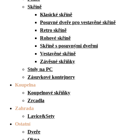
Skříně
Klasické skříně
Posuvné dveře pro vestavěné skříně
Retro skříně
Rohové skříně
Skříně s posuvnými dveřmi
Vestavěné skříně
Závěsné skříňky
Stoly na PC
Zásuvkové kontejnery
Koupelna
Koupelnové skříňky
Zrcadla
Zahrada
Lavice&Sety
Ostatní
Dveře
Okna