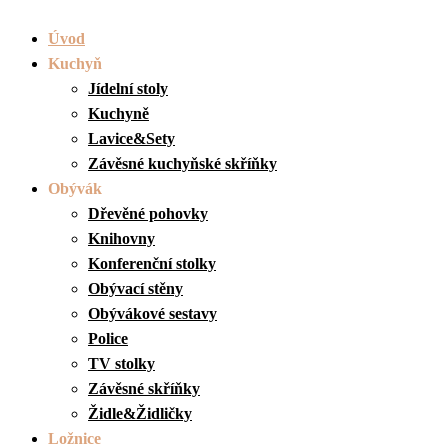
Úvod
Kuchyň
Jídelní stoly
Kuchyně
Lavice&Sety
Závěsné kuchyňské skříňky
Obývák
Dřevěné pohovky
Knihovny
Konferenční stolky
Obývací stěny
Obývákové sestavy
Police
TV stolky
Závěsné skříňky
Židle&Židličky
Ložnice