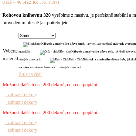
0
Kč
–
46 .422
Kč
včetně DPH
Rohovou knihovnu 320
vyrábíme z masivu, je perfektně stabilní a m
provedením přesně jak potřebujete.
Smrk
Nábytek z masivního dřeva smrk,
jakýkoli zde uvedený
nábytek
vyrobím
Vyberte
materiálů.
Olše - cink
Nábytek z masivního dřeva olše,
jakýkoli zde uv
materiál
různých materiálů.
Dub - Cink
Nábytek z masivního dřeva dub,
jakýko
na míru
rozměrově, barevně či z různých materiálů.
Zrušit výběr
Možnost dalších cca 200 dekorů, cena na poptání:
zobrazit dekory
zobrazit dekory
Možnost dalších cca 200 dekorů, cena na poptání:
zobrazit dekory
zobrazit dekory