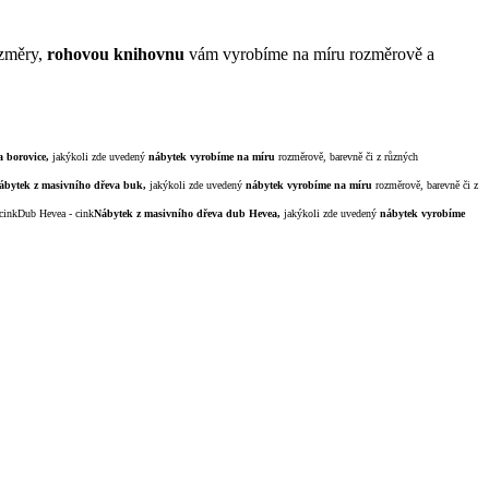
ozměry,
rohovou knihovnu
vám vyrobíme na míru rozměrově a
a borovice,
jakýkoli zde uvedený
nábytek
vyrobíme na míru
rozměrově, barevně či z různých
ábytek z masivního dřeva buk,
jakýkoli zde uvedený
nábytek
vyrobíme na míru
rozměrově, barevně či z
Dub Hevea - cink
Nábytek z masivního dřeva dub Hevea,
jakýkoli zde uvedený
nábytek
vyrobíme