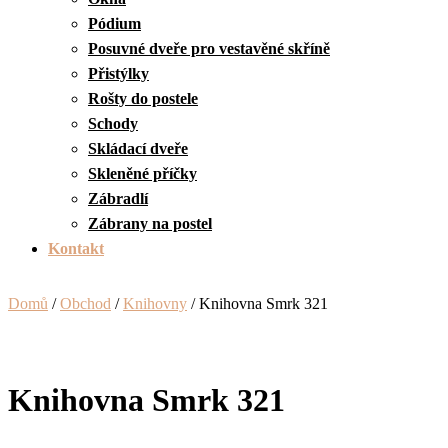
Pódium
Posuvné dveře pro vestavěné skříně
Přistýlky
Rošty do postele
Schody
Skládací dveře
Skleněné příčky
Zábradlí
Zábrany na postel
Kontakt
Domů
/
Obchod
/
Knihovny
/ Knihovna Smrk 321
Knihovna Smrk 321