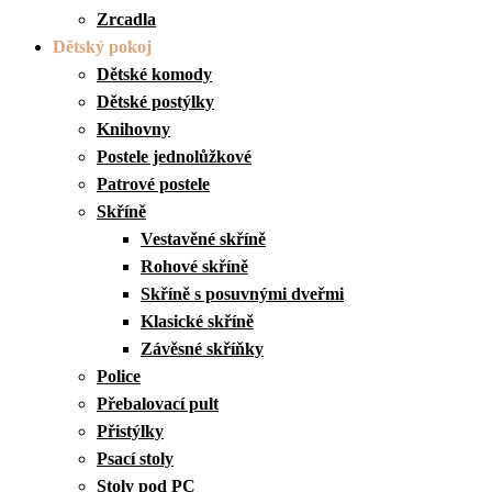
Zrcadla
Dětský pokoj
Dětské komody
Dětské postýlky
Knihovny
Postele jednolůžkové
Patrové postele
Skříně
Vestavěné skříně
Rohové skříně
Skříně s posuvnými dveřmi
Klasické skříně
Závěsné skříňky
Police
Přebalovací pult
Přistýlky
Psací stoly
Stoly pod PC