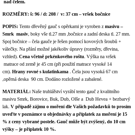
nad čelem.
ROZMĚRY:
š
: 96 / d: 208 / v: 37 cm – vršek bočnice
POPIS:
Tento dřevěný gauč s opěrkami je vyroben z
masivu –
Smrk masiv
, boky vše tl.27 mm ,bočnice a zadní deska tl. 27 mm.
Spoj bočnice – čela gauče je řešen pomocí kovových šroubů +
válečky. Na přání možné jakékoliv úpravy (rozměry, dřevina,
vzhled).
Cena včetně prkénkového roštu
. Výška na vršek
matrace od země je 45 cm (při použití matrace vysoké 14
cm).
Hrany rovné s kulatinkama
. Čela jsou vysoká 67 cm
,opěrná deska 90 cm. Dodáno rozložené a zabalené.
MATERIÁL:
Naše truhlářství vyrábí tento gauč z kvalitního
masivu Smrk, Borovice, Buk, Dub, Olše a Dub Hevea + bezbarvý
lak.
V případě zájmu o moření dle Vašich požadavků to prosím
uveďte v poznámce u objednávky a příplatek za moření je 15
% z ceny vybrané postele. Gauč může být zvýšený, do 10 cm
výšky – je příplatek 10 %.