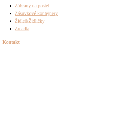
Zábrany na postel
Zásuvkové kontejnery
Židle&Židličky
Zrcadla
Kontakt
Tel:
+420 606 715 040
Mail:
info@peknetruhlarstvi.cz
Přesné a kvalitní zpracování nábytku na míru