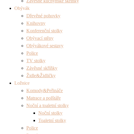
Závěsné kuchyňské skříňky
Obývák
Dřevěné pohovky
Knihovny
Konferenční stolky
Obývací stěny
Obývákové sestavy
Police
TV stolky
Závěsné skříňky
Židle&Židličky
Ložnice
Komody&Peřináče
Matrace a polštáře
Noční a toaletní stolky
Noční stolky
Toaletní stolky
Police