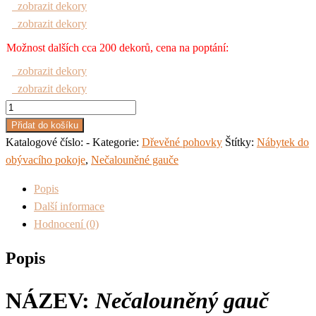
zobrazit dekory
zobrazit dekory
Možnost dalších cca 200 dekorů, cena na poptání:
zobrazit dekory
zobrazit dekory
Nečalouněný
gauč
Přidat do košíku
787
Katalogové číslo:
-
Kategorie:
Dřevěné pohovky
Štítky:
Nábytek do
Smrk
obývacího pokoje
,
Nečalouněné gauče
mořeno
Popis
množství
Další informace
Hodnocení (0)
Popis
NÁZEV:
Nečalouněný gauč