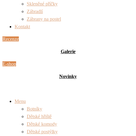
Skleněné příčky
Zábradlí
Zábrany na postel
Kontakt
Recenze
Galerie
E-shop
Novinky
Menu
Botníky
Dětské hřiště
Dětské komody
Dětské postýlky