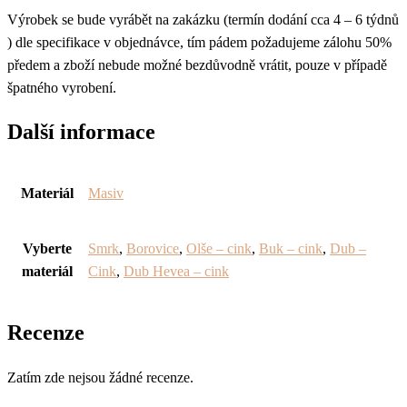
Výrobek se bude vyrábět na zakázku (termín dodání cca 4 – 6 týdnů
) dle specifikace v objednávce, tím pádem požadujeme zálohu 50%
předem a zboží nebude možné bezdůvodně vrátit, pouze v případě
špatného vyrobení.
Další informace
Materiál
Masiv
Vyberte
Smrk
,
Borovice
,
Olše – cink
,
Buk – cink
,
Dub –
materiál
Cink
,
Dub Hevea – cink
Recenze
Zatím zde nejsou žádné recenze.