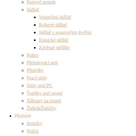
Patrové postele
Skříně
Vestavěné skříně
Rohové skříně
Skříně s posuvnými dveřmi
Klasické skříně
Závěsné skříňky
Police
Přebalovací pult
Přistýlky
Psací stoly
Stoly pod PC
Šuplíky pod postel
Zábrany na postel
Židle&Židličky
Předsíně
Botníky
Police