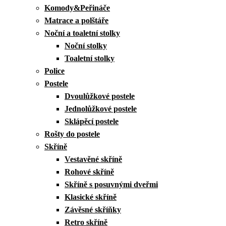
Komody&Peřináče
Matrace a polštáře
Noční a toaletní stolky
Noční stolky
Toaletní stolky
Police
Postele
Dvoulůžkové postele
Jednolůžkové postele
Sklápěcí postele
Rošty do postele
Skříně
Vestavěné skříně
Rohové skříně
Skříně s posuvnými dveřmi
Klasické skříně
Závěsné skříňky
Retro skříně