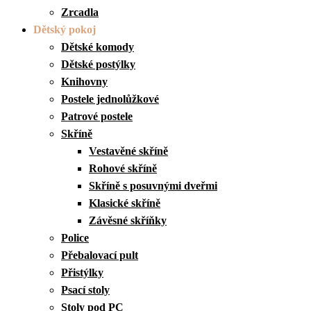
Zrcadla
Dětský pokoj
Dětské komody
Dětské postýlky
Knihovny
Postele jednolůžkové
Patrové postele
Skříně
Vestavěné skříně
Rohové skříně
Skříně s posuvnými dveřmi
Klasické skříně
Závěsné skříňky
Police
Přebalovací pult
Přistýlky
Psací stoly
Stoly pod PC