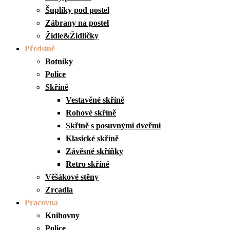
Šuplíky pod postel
Zábrany na postel
Židle&Židličky
Předsíně
Botníky
Police
Skříně
Vestavěné skříně
Rohové skříně
Skříně s posuvnými dveřmi
Klasické skříně
Závěsné skříňky
Retro skříně
Věšákové stěny
Zrcadla
Pracovna
Knihovny
Police