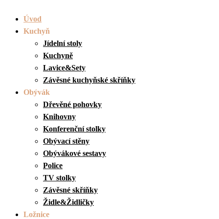
Úvod
Kuchyň
Jídelní stoly
Kuchyně
Lavice&Sety
Závěsné kuchyňské skříňky
Obývák
Dřevěné pohovky
Knihovny
Konferenční stolky
Obývací stěny
Obývákové sestavy
Police
TV stolky
Závěsné skříňky
Židle&Židličky
Ložnice