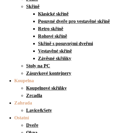
Skříně
Klasické skříně
Posuvné dveře pro vestavěné skříně
Retro skříně
Rohové skříně
Skříně s posuvnými dveřmi
Vestavěné skříně
Závěsné skříňky
Stoly na PC
Zásuvkové kontejnery
Koupelna
Koupelnové skříňky
Zrcadla
Zahrada
Lavice&Sety
Ostatní
Dveře
Okna