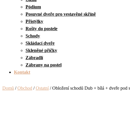
Pódium
Posuvné dveře pro vestavěné skříně
Přistýlky
Rošty do postele
Schody
Skládací dveře
Skleněné příčky
Zábradlí
Zábrany na postel
Kontakt
Domů
/
Obchod
/
Ostatní
/ Obložení schodů Dub + bílá + dveře pod 