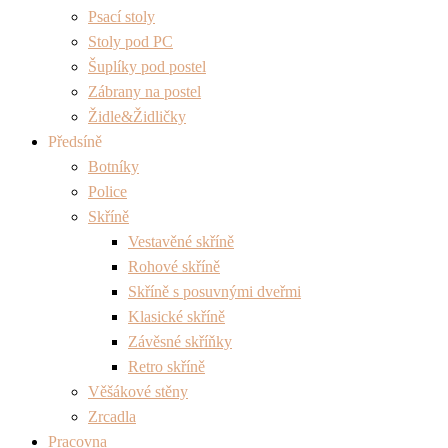
Psací stoly
Stoly pod PC
Šuplíky pod postel
Zábrany na postel
Židle&Židličky
Předsíně
Botníky
Police
Skříně
Vestavěné skříně
Rohové skříně
Skříně s posuvnými dveřmi
Klasické skříně
Závěsné skříňky
Retro skříně
Věšákové stěny
Zrcadla
Pracovna