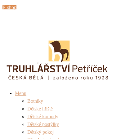
E-shop
Menu
Botníky
Dětské hřiště
Dětské komody
Dětské postýlky
Dětský pokoj