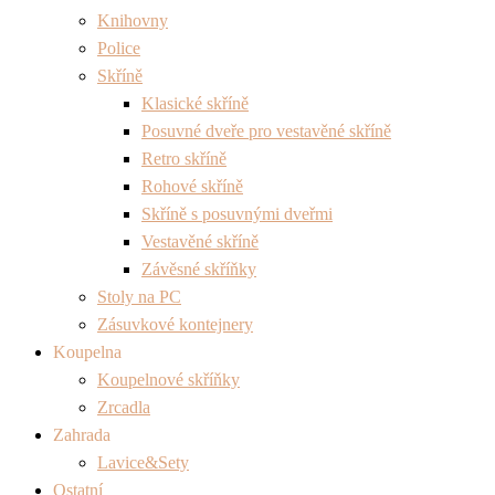
Knihovny
Police
Skříně
Klasické skříně
Posuvné dveře pro vestavěné skříně
Retro skříně
Rohové skříně
Skříně s posuvnými dveřmi
Vestavěné skříně
Závěsné skříňky
Stoly na PC
Zásuvkové kontejnery
Koupelna
Koupelnové skříňky
Zrcadla
Zahrada
Lavice&Sety
Ostatní