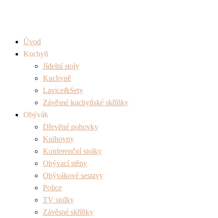
Úvod
Kuchyň
Jídelní stoly
Kuchyně
Lavice&Sety
Závěsné kuchyňské skříňky
Obývák
Dřevěné pohovky
Knihovny
Konferenční stolky
Obývací stěny
Obývákové sestavy
Police
TV stolky
Závěsné skříňky