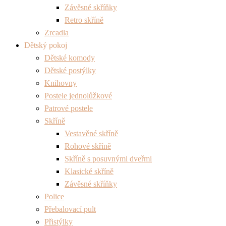
Závěsné skříňky
Retro skříně
Zrcadla
Dětský pokoj
Dětské komody
Dětské postýlky
Knihovny
Postele jednolůžkové
Patrové postele
Skříně
Vestavěné skříně
Rohové skříně
Skříně s posuvnými dveřmi
Klasické skříně
Závěsné skříňky
Police
Přebalovací pult
Přistýlky