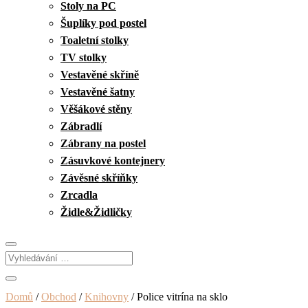
Stoly na PC
Šuplíky pod postel
Toaletní stolky
TV stolky
Vestavěné skříně
Vestavěné šatny
Věšákové stěny
Zábradlí
Zábrany na postel
Zásuvkové kontejnery
Závěsné skříňky
Zrcadla
Židle&Židličky
Domů
/
Obchod
/
Knihovny
/ Police vitrína na sklo