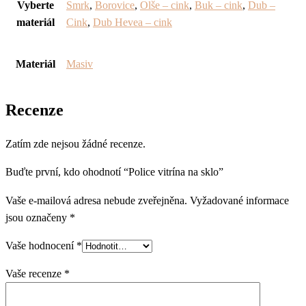
Vyberte
Smrk
,
Borovice
,
Olše – cink
,
Buk – cink
,
Dub –
materiál
Cink
,
Dub Hevea – cink
Materiál
Masiv
Recenze
Zatím zde nejsou žádné recenze.
Buďte první, kdo ohodnotí “Police vitrína na sklo”
Vaše e-mailová adresa nebude zveřejněna.
Vyžadované informace
jsou označeny
*
Vaše hodnocení
*
Vaše recenze
*