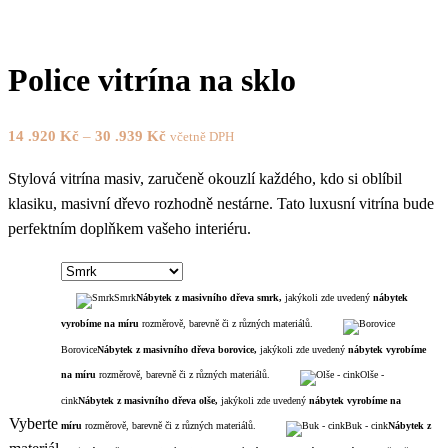
Police vitrína na sklo
14 .920
Kč
–
30 .939
Kč
včetně DPH
Stylová vitrína masiv, zaručeně okouzlí každého, kdo si oblíbil
klasiku, masivní dřevo rozhodně nestárne. Tato luxusní vitrína bude
perfektním doplňkem vašeho interiéru.
Smrk
Nábytek z masivního dřeva smrk,
jakýkoli zde uvedený
nábytek
vyrobíme na míru
rozměrově, barevně či z různých materiálů.
Borovice
Nábytek z masivního dřeva borovice,
jakýkoli zde uvedený
nábytek
vyrobíme
na míru
rozměrově, barevně či z různých materiálů.
Olše -
cink
Nábytek z masivního dřeva olše,
jakýkoli zde uvedený
nábytek
vyrobíme na
Vyberte
míru
rozměrově, barevně či z různých materiálů.
Buk - cink
Nábytek z