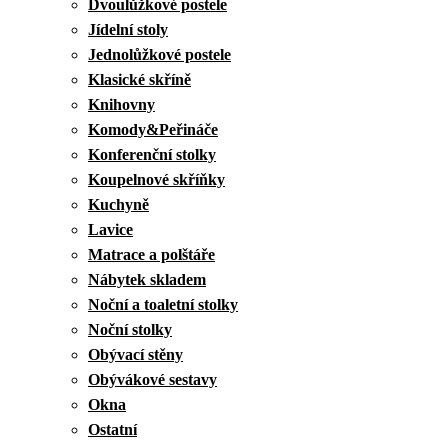
Dvoulůžkové postele
Jídelní stoly
Jednolůžkové postele
Klasické skříně
Knihovny
Komody&Peřináče
Konferenční stolky
Koupelnové skříňky
Kuchyně
Lavice
Matrace a polštáře
Nábytek skladem
Noční a toaletní stolky
Noční stolky
Obývací stěny
Obývákové sestavy
Okna
Ostatní