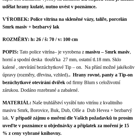
udělat hrany kulaté, nutno uvést v poznámce.
VÝROBEK:
Police vitrína na skleněné vázy, talíře, porcelán
Smrk masiv + bezbarvý lak
ROZMĚRY:
h: 26 / š: 70 / v: 100 cm
POPIS:
Tato police vitrína– je vyrobena z
masivu – Smrk masiv
,
horní a spodní deska tloušťka 27 mm, ostatní tl.18 mm. Sklo
kalené , otevírání bezúchytkové Tip – on. Na přání možné jakékoliv
úpravy (rozměry, dřevina, vzhled).
.
Hrany rovné, panty a Tip-on
bezúchytkové otevírání dvířek
od firmy Blum s celoživotní
zárukou. Dodáno rozebrané a zabalené.
MATERIÁL:
Naše truhlářství vyrábí tuto vitrínu z kvalitního
masivu Smrk, Borovice, Buk, Dub, Olše a Dub Hevea + bezbarvý
lak.
V případě zájmu o moření dle Vašich požadavků to prosím
uveďte v poznámce u objednávky a příplatek za moření je 15
% z ceny vybrané knihovny.