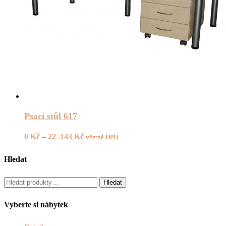
Psací stůl 617
0
Kč
–
22 .143
Kč
včetně DPH
Hledat
Hledat:
Hledat
Vyberte si nábytek