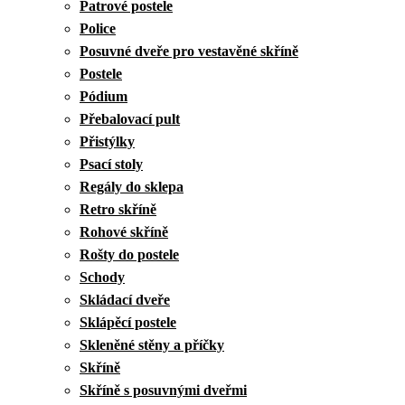
Patrové postele
Police
Posuvné dveře pro vestavěné skříně
Postele
Pódium
Přebalovací pult
Přistýlky
Psací stoly
Regály do sklepa
Retro skříně
Rohové skříně
Rošty do postele
Schody
Skládací dveře
Sklápěcí postele
Skleněné stěny a příčky
Skříně
Skříně s posuvnými dveřmi