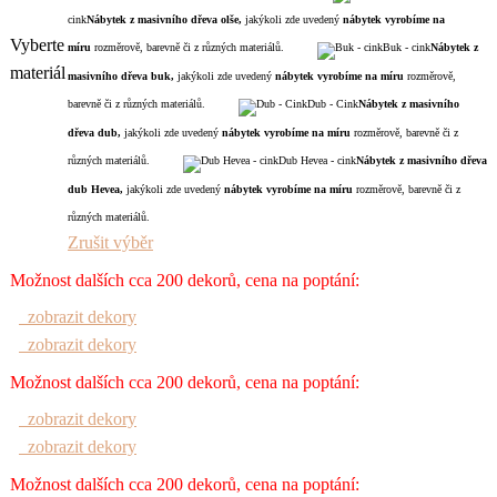
cink
Nábytek z masivního dřeva olše,
jakýkoli zde uvedený
nábytek
vyrobíme na
Vyberte
míru
rozměrově, barevně či z různých materiálů.
Buk - cink
Nábytek z
materiál
masivního dřeva buk,
jakýkoli zde uvedený
nábytek
vyrobíme na míru
rozměrově,
barevně či z různých materiálů.
Dub - Cink
Nábytek z masivního
dřeva dub,
jakýkoli zde uvedený
nábytek
vyrobíme na míru
rozměrově, barevně či z
různých materiálů.
Dub Hevea - cink
Nábytek z masivního dřeva
dub Hevea,
jakýkoli zde uvedený
nábytek
vyrobíme na míru
rozměrově, barevně či z
různých materiálů.
Zrušit výběr
Možnost dalších cca 200 dekorů, cena na poptání:
zobrazit dekory
zobrazit dekory
Možnost dalších cca 200 dekorů, cena na poptání:
zobrazit dekory
zobrazit dekory
Možnost dalších cca 200 dekorů, cena na poptání: