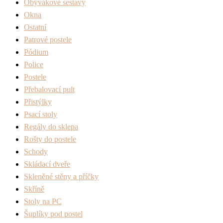
Obývákové sestavy
Okna
Ostatní
Patrové postele
Pódium
Police
Postele
Přebalovací pult
Přistýlky
Psací stoly
Regály do sklepa
Rošty do postele
Schody
Skládací dveře
Skleněné stěny a příčky
Skříně
Stoly na PC
Šuplíky pod postel