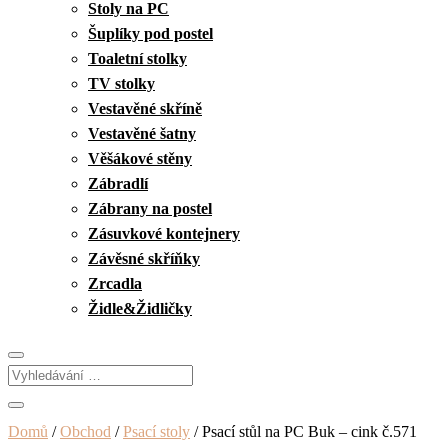
Stoly na PC
Šuplíky pod postel
Toaletní stolky
TV stolky
Vestavěné skříně
Vestavěné šatny
Věšákové stěny
Zábradlí
Zábrany na postel
Zásuvkové kontejnery
Závěsné skříňky
Zrcadla
Židle&Židličky
Domů
/
Obchod
/
Psací stoly
/ Psací stůl na PC Buk – cink č.571