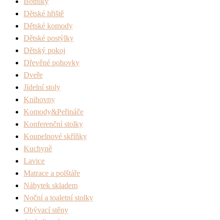
Botníky
Dětské hřiště
Dětské komody
Dětské postýlky
Dětský pokoj
Dřevěné pohovky
Dveře
Jídelní stoly
Knihovny
Komody&Peřináče
Konferenční stolky
Koupelnové skříňky
Kuchyně
Lavice
Matrace a polštáře
Nábytek skladem
Noční a toaletní stolky
Obývací stěny