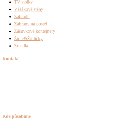
TV stolky
Věšákové stěny
Zábradlí
Zábrany na postel
Zásuvkové kontejnery
Židle&Židličky
Zrcadla
Kontakt
Tel:
+420 606 715 040
Mail:
info@peknetruhlarstvi.cz
Přesné a kvalitní zpracování nábytku na míru
Kde působíme
Praha (nejsme sice z Prahy, ale za to jsme o 30% levnější)