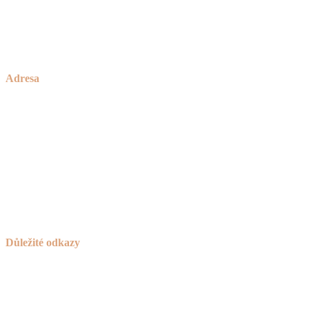
Brno
okolí Havlíčkova Brodu
a celá ČR
Adresa
Zakázkové Truhlářství Petříček
rodinné truhlářství od roku 1928
Česká Bělá 336
582 61 Havlíčkův Brod
IČO:
736 42 789
Důležité odkazy
Košík
Novinky
Návod na používání a ošetřování nábytku