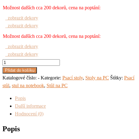
Možnost dalších cca 200 dekorů, cena na poptání:
zobrazit dekory
zobrazit dekory
Možnost dalších cca 200 dekorů, cena na poptání:
zobrazit dekory
zobrazit dekory
Psací
stůl
Přidat do košíku
na
Katalogové číslo:
-
Kategorie:
Psací stoly
,
Stoly na PC
Štítky:
Psací
PC
stůl
,
stul na notebook
,
Stůl na PC
Buk
Popis
-
Další informace
cink
Hodnocení (0)
č.571
množství
Popis