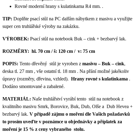
Rovné moderní hrany s kulatinkama R4 mm. .
TIP:
Doplňte psací stůl na PC dalším nábytkem z masivu a využijte
super cen truhlářské výroby na zakázku.
VÝROBEK:
Psací stůl na notebook Buk – cink + bezbarvý lak.
ROZMĚRY: hl. 70 cm / š: 120 cm / v: 75 cm
POPIS:
Tento dřevěný stůl je vyroben z
masivu – Buk – cink
,
deska tl. 27 mm , vše ostatní tl. 18 mm . Na přání možné jakékoliv
úpravy (rozměry, dřevina, vzhled).
Hrany rovné s kulatinkama
.
Dodáno smontované a zabalené.
MATERIÁL:
Naše truhlářství vyrábí tento stůl na notebook z
kvalitního masivu Smrk, Borovice, Buk, Dub, Olše a Dub Hevea +
bezbarvý lak.
V případě zájmu o moření dle Vašich požadavků
to prosím uveďte v poznámce u objednávky a příplatek za
moření je 15 % z ceny vybraného stolu.