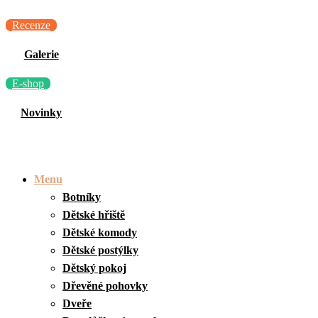
Recenze
Galerie
E-shop
Novinky
Menu
Botníky
Dětské hřiště
Dětské komody
Dětské postýlky
Dětský pokoj
Dřevěné pohovky
Dveře