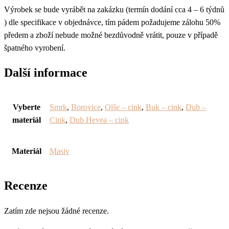
Výrobek se bude vyrábět na zakázku (termín dodání cca 4 – 6 týdnů
) dle specifikace v objednávce, tím pádem požadujeme zálohu 50%
předem a zboží nebude možné bezdůvodně vrátit, pouze v případě
špatného vyrobení.
Další informace
Vyberte
Smrk
,
Borovice
,
Olše – cink
,
Buk – cink
,
Dub –
materiál
Cink
,
Dub Hevea – cink
Materiál
Masiv
Recenze
Zatím zde nejsou žádné recenze.