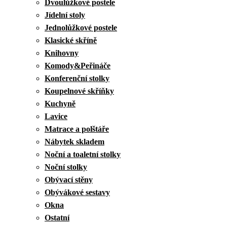
Dvoulůžkové postele
Jídelní stoly
Jednolůžkové postele
Klasické skříně
Knihovny
Komody&Peřináče
Konferenční stolky
Koupelnové skříňky
Kuchyně
Lavice
Matrace a polštáře
Nábytek skladem
Noční a toaletní stolky
Noční stolky
Obývací stěny
Obývákové sestavy
Okna
Ostatní