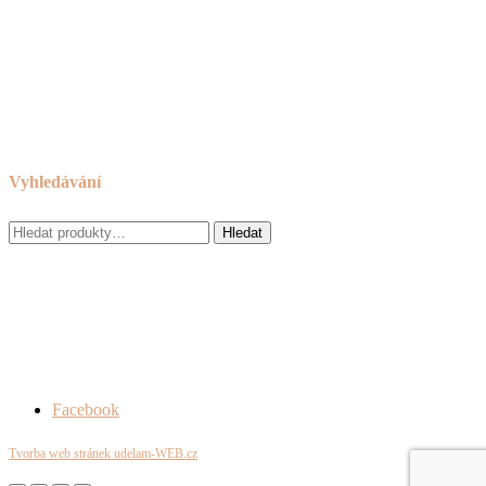
Reklamační řád
Obchodní podmínky
Cookies
Zásady ochrany osobních údajů
Odkazy
Vyhledávání
Hledat:
Hledat
Facebook
Tvorba web stránek udelam-WEB.cz