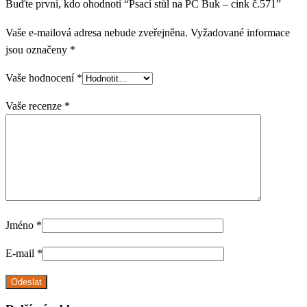
Buďte první, kdo ohodnotí “Psací stůl na PC Buk – cink č.571”
Vaše e-mailová adresa nebude zveřejněna.
Vyžadované informace
jsou označeny
*
Vaše hodnocení
*
Vaše recenze
*
Jméno
*
E-mail
*