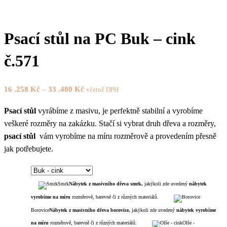
Psací stůl na PC Buk – cink
č.571
16 .258
Kč
–
33 .480
Kč
včetně DPH
Psací stůl
vyrábíme z masivu, je perfektně stabilní a vyrobíme
veškeré rozměry na zakázku. Stačí si vybrat druh dřeva a rozměry,
psací stůl
vám vyrobíme na míru rozměrově a provedením přesně
jak potřebujete.
Smrk
Nábytek z masivního dřeva smrk,
jakýkoli zde uvedený
nábytek
vyrobíme na míru
rozměrově, barevně či z různých materiálů.
Borovice
Nábytek z masivního dřeva borovice,
jakýkoli zde uvedený
nábytek
vyrobíme
na míru
rozměrově, barevně či z různých materiálů.
Olše -