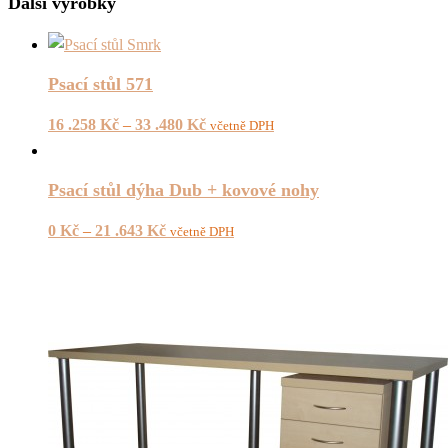
Další výrobky
Psací stůl 571
16 .258
Kč
–
33 .480
Kč
včetně DPH
Psací stůl dýha Dub + kovové nohy
0
Kč
–
21 .643
Kč
včetně DPH