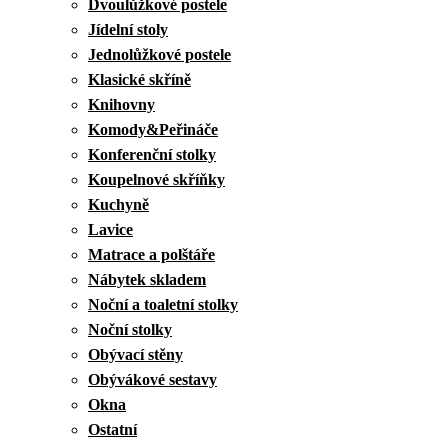
Dvoulůžkové postele
Jídelní stoly
Jednolůžkové postele
Klasické skříně
Knihovny
Komody&Peřináče
Konferenční stolky
Koupelnové skříňky
Kuchyně
Lavice
Matrace a polštáře
Nábytek skladem
Noční a toaletní stolky
Noční stolky
Obývací stěny
Obývákové sestavy
Okna
Ostatní