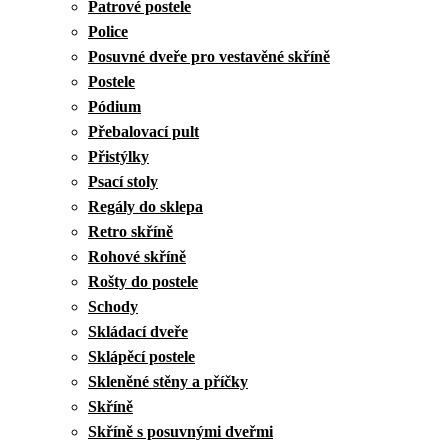
Patrové postele
Police
Posuvné dveře pro vestavěné skříně
Postele
Pódium
Přebalovací pult
Přistýlky
Psací stoly
Regály do sklepa
Retro skříně
Rohové skříně
Rošty do postele
Schody
Skládací dveře
Sklápěcí postele
Skleněné stěny a příčky
Skříně
Skříně s posuvnými dveřmi