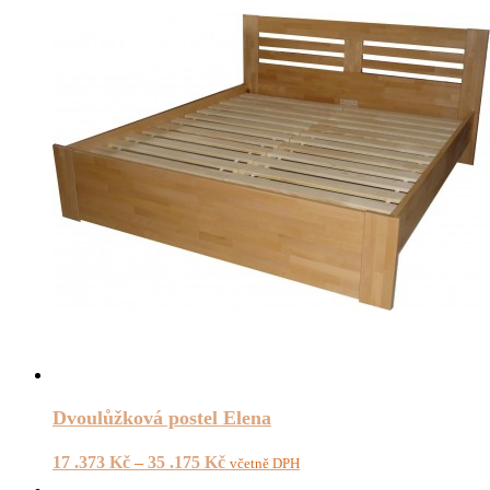
Dvoulůžková postel Elena
17 .373
Kč
–
35 .175
Kč
včetně DPH