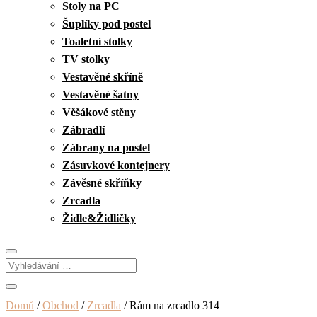
Stoly na PC
Šuplíky pod postel
Toaletní stolky
TV stolky
Vestavěné skříně
Vestavěné šatny
Věšákové stěny
Zábradlí
Zábrany na postel
Zásuvkové kontejnery
Závěsné skříňky
Zrcadla
Židle&Židličky
Domů
/
Obchod
/
Zrcadla
/ Rám na zrcadlo 314