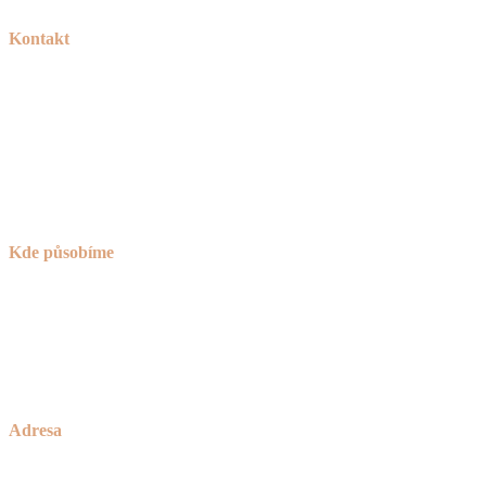
Kontakt
Tel:
+420 606 715 040
Mail:
info@peknetruhlarstvi.cz
Přesné a kvalitní zpracování nábytku na míru
Kde působíme
Praha (nejsme sice z Prahy, ale za to jsme o 30% levnější)
Brno
okolí Havlíčkova Brodu
a celá ČR
Adresa
Zakázkové Truhlářství Petříček