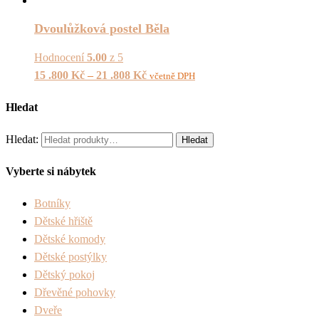
Dvoulůžková postel Běla
Hodnocení
5.00
z 5
15 .800
Kč
–
21 .808
Kč
včetně DPH
Hledat
Hledat:
Hledat
Vyberte si nábytek
Botníky
Dětské hřiště
Dětské komody
Dětské postýlky
Dětský pokoj
Dřevěné pohovky
Dveře