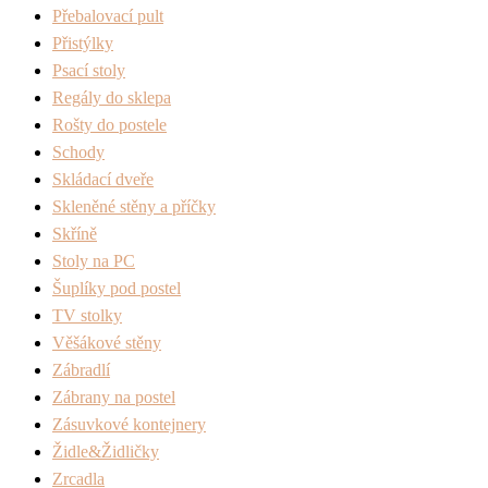
Přebalovací pult
Přistýlky
Psací stoly
Regály do sklepa
Rošty do postele
Schody
Skládací dveře
Skleněné stěny a příčky
Skříně
Stoly na PC
Šuplíky pod postel
TV stolky
Věšákové stěny
Zábradlí
Zábrany na postel
Zásuvkové kontejnery
Židle&Židličky
Zrcadla