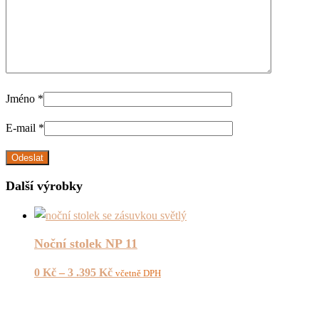
Jméno
*
E-mail
*
Další výrobky
Noční stolek NP 11
0
Kč
–
3 .395
Kč
včetně DPH