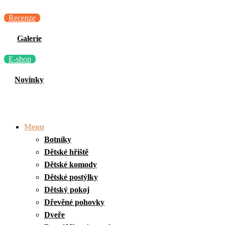
Recenze
Galerie
E-shop
Novinky
Menu
Botníky
Dětské hřiště
Dětské komody
Dětské postýlky
Dětský pokoj
Dřevěné pohovky
Dveře