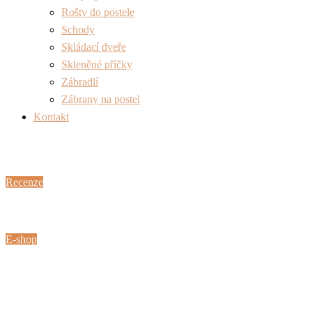
Rošty do postele
Schody
Skládací dveře
Skleněné příčky
Zábradlí
Zábrany na postel
Kontakt
Recenze
E-shop