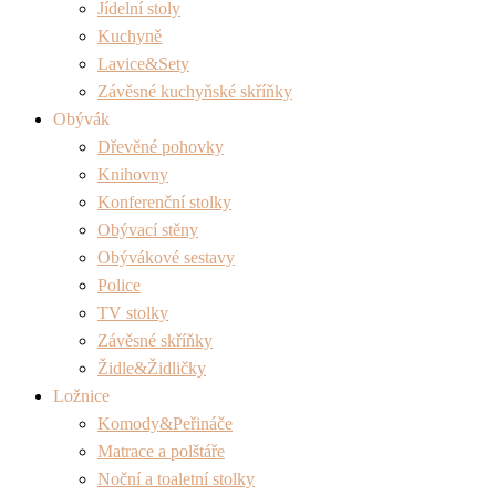
Jídelní stoly
Kuchyně
Lavice&Sety
Závěsné kuchyňské skříňky
Obývák
Dřevěné pohovky
Knihovny
Konferenční stolky
Obývací stěny
Obývákové sestavy
Police
TV stolky
Závěsné skříňky
Židle&Židličky
Ložnice
Komody&Peřináče
Matrace a polštáře
Noční a toaletní stolky