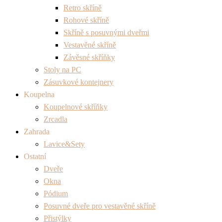
Retro skříně
Rohové skříně
Skříně s posuvnými dveřmi
Vestavěné skříně
Závěsné skříňky
Stoly na PC
Zásuvkové kontejnery
Koupelna
Koupelnové skříňky
Zrcadla
Zahrada
Lavice&Sety
Ostatní
Dveře
Okna
Pódium
Posuvné dveře pro vestavěné skříně
Přistýlky