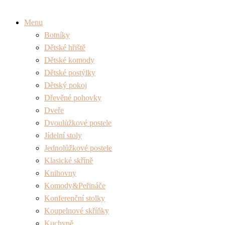
Menu
Botníky
Dětské hřiště
Dětské komody
Dětské postýlky
Dětský pokoj
Dřevěné pohovky
Dveře
Dvoulůžkové postele
Jídelní stoly
Jednolůžkové postele
Klasické skříně
Knihovny
Komody&Peřináče
Konferenční stolky
Koupelnové skříňky
Kuchyně