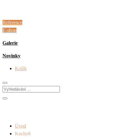
Reference
E-shop
Galerie
Novinky
Košík
Úvod
Kuchyň