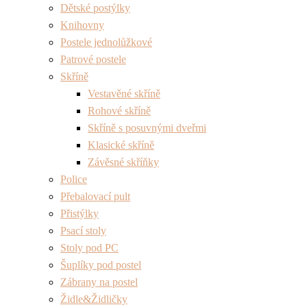
Dětské postýlky
Knihovny
Postele jednolůžkové
Patrové postele
Skříně
Vestavěné skříně
Rohové skříně
Skříně s posuvnými dveřmi
Klasické skříně
Závěsné skříňky
Police
Přebalovací pult
Přistýlky
Psací stoly
Stoly pod PC
Šuplíky pod postel
Zábrany na postel
Židle&Židličky