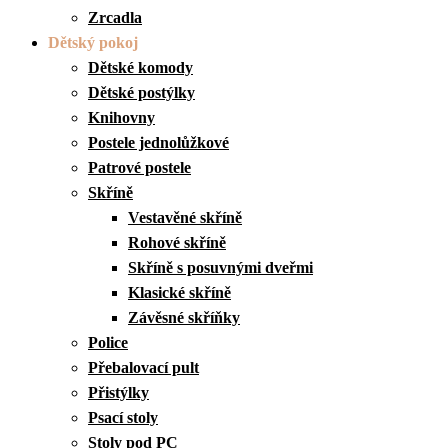
Zrcadla
Dětský pokoj
Dětské komody
Dětské postýlky
Knihovny
Postele jednolůžkové
Patrové postele
Skříně
Vestavěné skříně
Rohové skříně
Skříně s posuvnými dveřmi
Klasické skříně
Závěsné skříňky
Police
Přebalovací pult
Přistýlky
Psací stoly
Stoly pod PC