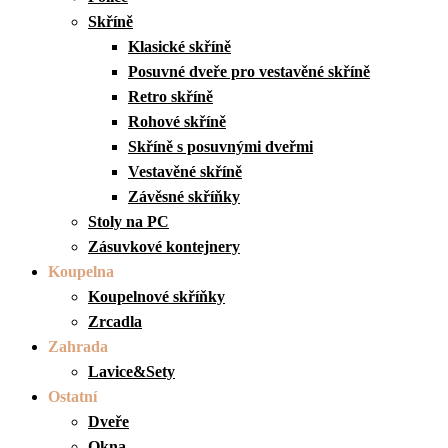
Skříně
Klasické skříně
Posuvné dveře pro vestavěné skříně
Retro skříně
Rohové skříně
Skříně s posuvnými dveřmi
Vestavěné skříně
Závěsné skříňky
Stoly na PC
Zásuvkové kontejnery
Koupelna
Koupelnové skříňky
Zrcadla
Zahrada
Lavice&Sety
Ostatní
Dveře
Okna