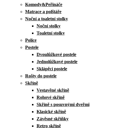
Komody&Peřináče
Matrace a polštáře
Noční a toaletní stolky
Noční stolky
Toaletní stolky
Police
Postele
Dvoulůžkové postele
Jednolůžkové postele
Sklápěcí postele
Rošty do postele
Skříně
Vestavěné skříně
Rohové skříně
Skříně s posuvnými dveřmi
Klasické skříně
Závěsné skříňky
Retro skříně