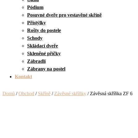
Pódium
Posuvné dveře pro vestavěné skříně
Přistýlky
Rošty do postele
Schody
Skládací dveře
Skleněné příčky
Zábradlí
Zábrany na postel
Kontakt
Domů
/
Obchod
/
Skříně
/
Závěsné skříňky
/ Závěsná skříňka ZF 6