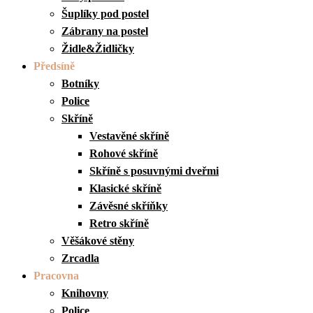
Šuplíky pod postel
Zábrany na postel
Židle&Židličky
Předsíně
Botníky
Police
Skříně
Vestavěné skříně
Rohové skříně
Skříně s posuvnými dveřmi
Klasické skříně
Závěsné skříňky
Retro skříně
Věšákové stěny
Zrcadla
Pracovna
Knihovny
Police