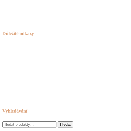
Česká Bělá 336
582 61 Havlíčkův Brod
IČO:
736 42 789
Důležité odkazy
Košík
Novinky
Návod na používání a ošetřování nábytku
Reklamační řád
Obchodní podmínky
Cookies
Zásady ochrany osobních údajů
Odkazy
Vyhledávání
Hledat:
Hledat