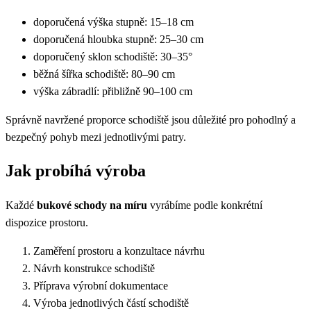
doporučená výška stupně: 15–18 cm
doporučená hloubka stupně: 25–30 cm
doporučený sklon schodiště: 30–35°
běžná šířka schodiště: 80–90 cm
výška zábradlí: přibližně 90–100 cm
Správně navržené proporce schodiště jsou důležité pro pohodlný a
bezpečný pohyb mezi jednotlivými patry.
Jak probíhá výroba
Každé
bukové schody na míru
vyrábíme podle konkrétní
dispozice prostoru.
Zaměření prostoru a konzultace návrhu
Návrh konstrukce schodiště
Příprava výrobní dokumentace
Výroba jednotlivých částí schodiště