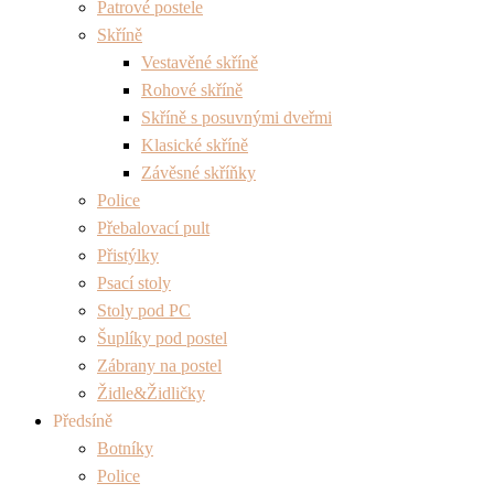
Patrové postele
Skříně
Vestavěné skříně
Rohové skříně
Skříně s posuvnými dveřmi
Klasické skříně
Závěsné skříňky
Police
Přebalovací pult
Přistýlky
Psací stoly
Stoly pod PC
Šuplíky pod postel
Zábrany na postel
Židle&Židličky
Předsíně
Botníky
Police