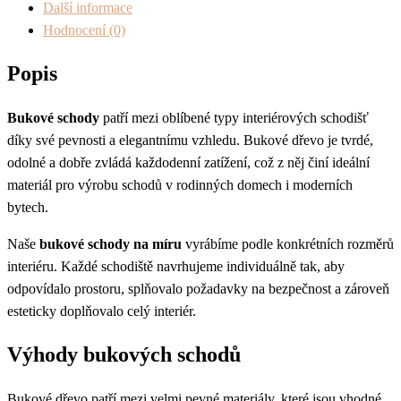
Další informace
Hodnocení (0)
Popis
Bukové schody
patří mezi oblíbené typy interiérových schodišť
díky své pevnosti a elegantnímu vzhledu. Bukové dřevo je tvrdé,
odolné a dobře zvládá každodenní zatížení, což z něj činí ideální
materiál pro výrobu schodů v rodinných domech i moderních
bytech.
Naše
bukové schody na míru
vyrábíme podle konkrétních rozměrů
interiéru. Každé schodiště navrhujeme individuálně tak, aby
odpovídalo prostoru, splňovalo požadavky na bezpečnost a zároveň
esteticky doplňovalo celý interiér.
Výhody bukových schodů
Bukové dřevo patří mezi velmi pevné materiály, které jsou vhodné