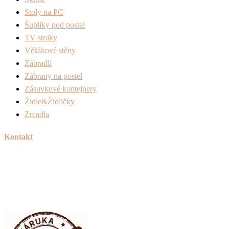
Stoly na PC
Šuplíky pod postel
TV stolky
Věšákové stěny
Zábradlí
Zábrany na postel
Zásuvkové kontejnery
Židle&Židličky
Zrcadla
Kontakt
Tel:
+420 606 715 040
Mail:
info@peknetruhlarstvi.cz
Přesné a kvalitní zpracování nábytku na míru