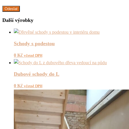
Další výrobky
Schody s podestou
0
Kč
včetně DPH
Dubové schody do L
0
Kč
včetně DPH