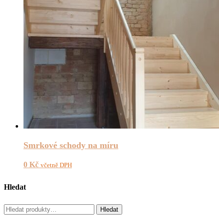
Smrkové schody na míru
0
Kč
včetně DPH
Hledat
Hledat:
Hledat