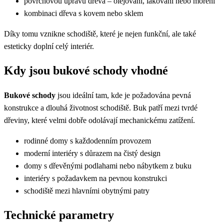
povrchovou úpravu dřeva – olejování, lakování nebo moření
kombinaci dřeva s kovem nebo sklem
Díky tomu vznikne schodiště, které je nejen funkční, ale také
esteticky doplní celý interiér.
Kdy jsou bukové schody vhodné
Bukové schody
jsou ideální tam, kde je požadována pevná
konstrukce a dlouhá životnost schodiště. Buk patří mezi tvrdé
dřeviny, které velmi dobře odolávají mechanickému zatížení.
rodinné domy s každodenním provozem
moderní interiéry s důrazem na čistý design
domy s dřevěnými podlahami nebo nábytkem z buku
interiéry s požadavkem na pevnou konstrukci
schodiště mezi hlavními obytnými patry
Technické parametry