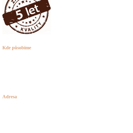
Kde působíme
Praha (nejsme sice z Prahy, ale za to jsme o 30% levnější)
Brno
okolí Havlíčkova Brodu
a celá ČR
Adresa
Zakázkové Truhlářství Petříček
rodinné truhlářství od roku 1928