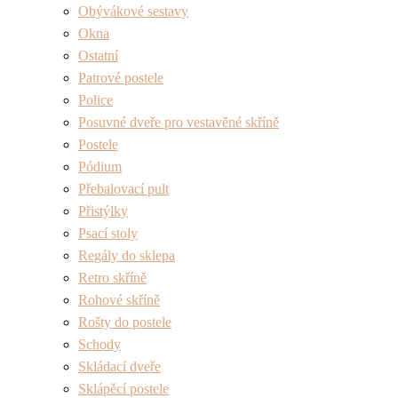
Obývákové sestavy
Okna
Ostatní
Patrové postele
Police
Posuvné dveře pro vestavěné skříně
Postele
Pódium
Přebalovací pult
Přistýlky
Psací stoly
Regály do sklepa
Retro skříně
Rohové skříně
Rošty do postele
Schody
Skládací dveře
Sklápěcí postele