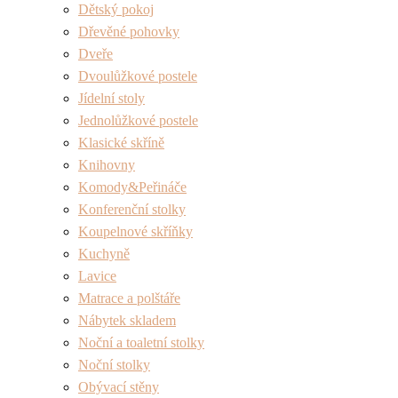
Dětský pokoj
Dřevěné pohovky
Dveře
Dvoulůžkové postele
Jídelní stoly
Jednolůžkové postele
Klasické skříně
Knihovny
Komody&Peřináče
Konferenční stolky
Koupelnové skříňky
Kuchyně
Lavice
Matrace a polštáře
Nábytek skladem
Noční a toaletní stolky
Noční stolky
Obývací stěny