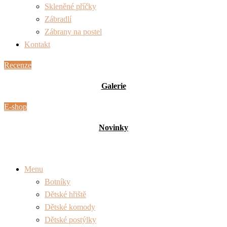
Skleněné příčky
Zábradlí
Zábrany na postel
Kontakt
Recenze
Galerie
E-shop
Novinky
Menu
Botníky
Dětské hřiště
Dětské komody
Dětské postýlky