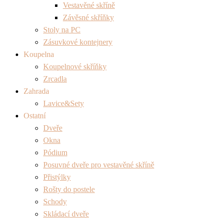
Vestavěné skříně
Závěsné skříňky
Stoly na PC
Zásuvkové kontejnery
Koupelna
Koupelnové skříňky
Zrcadla
Zahrada
Lavice&Sety
Ostatní
Dveře
Okna
Pódium
Posuvné dveře pro vestavěné skříně
Přistýlky
Rošty do postele
Schody
Skládací dveře