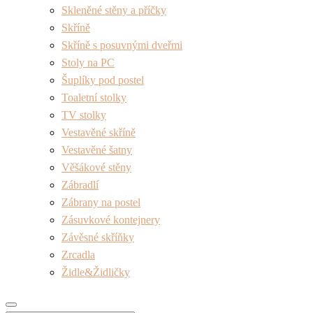
Skleněné stěny a příčky
Skříně
Skříně s posuvnými dveřmi
Stoly na PC
Šuplíky pod postel
Toaletní stolky
TV stolky
Vestavěné skříně
Vestavěné šatny
Věšákové stěny
Zábradlí
Zábrany na postel
Zásuvkové kontejnery
Závěsné skříňky
Zrcadla
Židle&Židličky