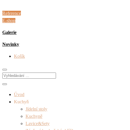
Reference
E-shop
Galerie
Novinky
Košík
Úvod
Kuchyň
Jídelní stoly
Kuchyně
Lavice&Sety