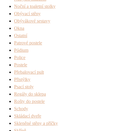
Noční a toaletní stolky
Obývací stěny
Obývákové sestavy
Okna
Ostatní
Patrové postele
Pódium
Police
Postele
Přebalovací pult
Přistýlky
Psací stoly
Regály do sklepa
Rošty do postele
Schody
Skládací dveře
Skleněné stěny a příčky
Skříně