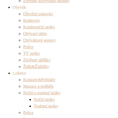
Závěsné kuchyňské skříňky
Obývák
Dřevěné pohovky
Knihovny
Konferenční stolky
Obývací stěny
Obývákové sestavy
Police
TV stolky
Závěsné skříňky
Židle&Židličky
Ložnice
Komody&Peřináče
Matrace a polštáře
Noční a toaletní stolky
Noční stolky
Toaletní stolky
Police