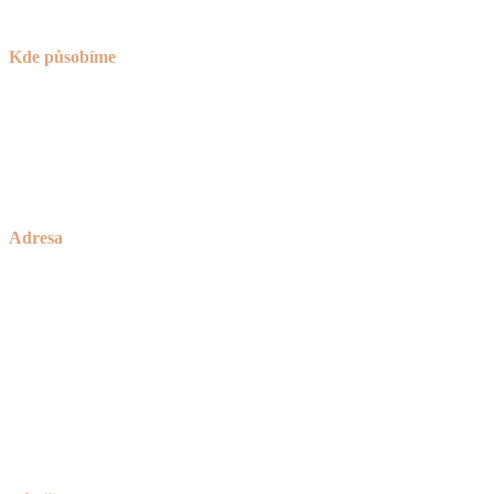
Kde působíme
Praha (nejsme sice z Prahy, ale za to jsme o 30% levnější)
Brno
okolí Havlíčkova Brodu
a celá ČR
Adresa
Zakázkové Truhlářství Petříček
rodinné truhlářství od roku 1928
Česká Bělá 336
582 61 Havlíčkův Brod
IČO:
736 42 789