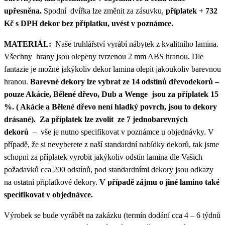
upřesněna.
Spodní dvířka lze změnit za zásuvku,
příplatek + 732
Kč s DPH dekor bez příplatku, uvést v poznámce.
MATERIÁL:
Naše truhlářství vyrábí nábytek z kvalitního lamina.
Všechny hrany jsou olepeny tvrzenou 2 mm ABS hranou. Dle
fantazie je možné jakýkoliv dekor lamina olepit jakoukoliv barevnou
hranou.
Barevné dekory lze vybrat ze 14 odstínů dřevodekorů –
pouze Akácie, Bělené dřevo, Dub a Wenge jsou za příplatek 15
%. ( Akácie a Bělené dřevo není hladký povrch, jsou to dekory
drásané). Za příplatek lze zvolit ze 7 jednobarevných
dekorů
– vše je nutno specifikovat v poznámce u objednávky. V
případě, že si nevyberete z naší standardní nabídky dekorů, tak jsme
schopni za příplatek vyrobit jakýkoliv odstín lamina dle Vašich
požadavků cca 200 odstínů, pod standardními dekory jsou odkazy
na ostatní příplatkové dekory.
V případě zájmu o jiné lamino také
specifikovat v objednávce.
Výrobek se bude vyrábět na zakázku (termín dodání cca 4 – 6 týdnů