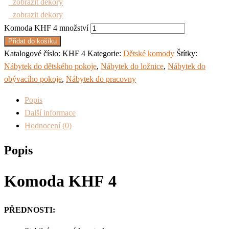
zobrazit dekory
zobrazit dekory
Komoda KHF 4 množství
Přidat do košíku
Katalogové číslo:
KHF 4
Kategorie:
Dětské komody
Štítky:
Nábytek do dětského pokoje
,
Nábytek do ložnice
,
Nábytek do
obývacího pokoje
,
Nábytek do pracovny
Popis
Další informace
Hodnocení (0)
Popis
Komoda KHF 4
PŘEDNOSTI: