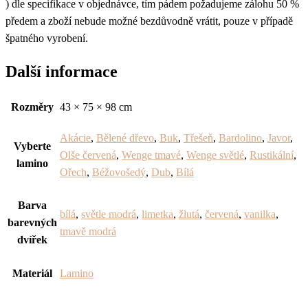
) dle specifikace v objednávce, tím pádem požadujeme zálohu 50 %
předem a zboží nebude možné bezdůvodně vrátit, pouze v případě
špatného vyrobení.
Další informace
Rozměry
43 × 75 × 98 cm
Akácie
,
Bělené dřevo
,
Buk
,
Třešeň
,
Bardolino
,
Javor
,
Vyberte
Olše červená
,
Wenge tmavé
,
Wenge světlé
,
Rustikální
,
lamino
Ořech
,
Béžovošedý
,
Dub
,
Bílá
Barva
bílá
,
světle modrá
,
limetka
,
žlutá
,
červená
,
vanilka
,
barevných
tmavě modrá
dvířek
Materiál
Lamino