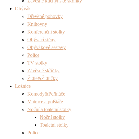
Závěsné kuchyňské skříňky
Obývák
Dřevěné pohovky
Knihovny
Konferenční stolky
Obývací stěny
Obývákové sestavy
Police
TV stolky
Závěsné skříňky
Židle&Židličky
Ložnice
Komody&Peřináče
Matrace a polštáře
Noční a toaletní stolky
Noční stolky
Toaletní stolky
Police