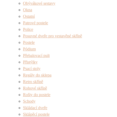
Obývákové sestavy
Okna
Ostatní
Patrové postele
Police
Posuvné dveře pro vestavěné skříně
Postele
Pódium
Přebalovací pult
Přistýlky
Psací stoly
Regály do sklepa
Retro skříně
Rohové skříně
Rošty do postele
Schody
Skládací dveře
Sklápěcí postele