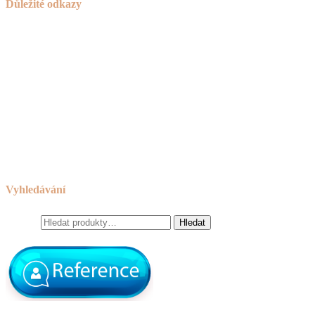
Důležité odkazy
Košík
Novinky
Návod na používání a ošetřování nábytku
Reklamační řád
Obchodní podmínky
Cookies
Zásady ochrany osobních údajů
Odkazy
Vyhledávání
Hledat:
Hledat