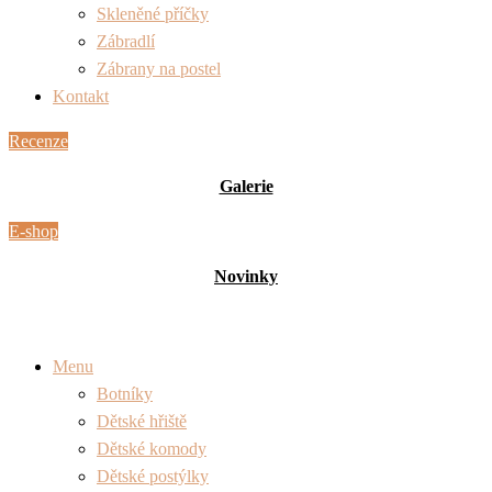
Skleněné příčky
Zábradlí
Zábrany na postel
Kontakt
Recenze
Galerie
E-shop
Novinky
Menu
Botníky
Dětské hřiště
Dětské komody
Dětské postýlky