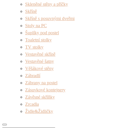
Skleněné stěny a příčky
Skříně
Skříně s posuvnými dveřmi
Stoly na PC
Šuplíky pod postel
Toaletní stolky
TV stolky
Vestavěné skříně
Vestavěné šatny
Věšákové stěny
Zábradlí
Zábrany na postel
Zásuvkové kontejnery
Závěsné skříňky
Zrcadla
Židle&Židličky