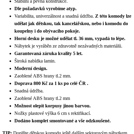
Stabilní a pevná konstrukce.
Dle požadavků vyrobíme atyp.
Variabilita, univerzálnost a snadná údržba.
Z této komody lze
udělat jak dětskou, tak kancelářskou, nebo i komodu do
koupelny i do obývacího pokoje.
Horní desku je možné udělat tl. 36 mm, vypadá to lépe.
Nábytek je vyráběn ze zdravotně nezávadných materiálů.
Garantovaná záruka kvality 5 let.
Široká nabídka lamin.
Moderní design.
Zaoblené ABS hrany tl.2 mm.
Doprava 800 Kč za 1 ks po celé ČR .
Snadná údržba.
Zaoblené ABS hrany tl.2 mm
Možnost olepit korpusy jinou barvou.
Nožky plastové výška 6 cm s rektifikací.
Dodáno komplet smontované a vše odzkoušené.
TIP:
Doplňte dětskou komodu ještě dalším sektorovým nábytkem,