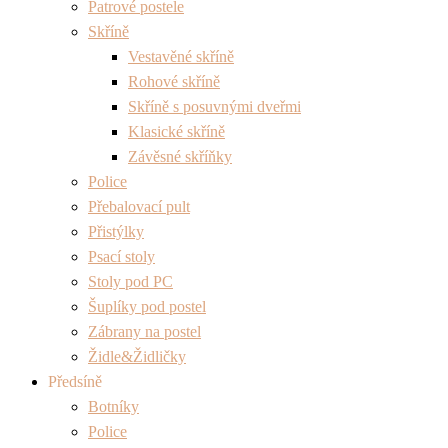
Patrové postele
Skříně
Vestavěné skříně
Rohové skříně
Skříně s posuvnými dveřmi
Klasické skříně
Závěsné skříňky
Police
Přebalovací pult
Přistýlky
Psací stoly
Stoly pod PC
Šuplíky pod postel
Zábrany na postel
Židle&Židličky
Předsíně
Botníky
Police