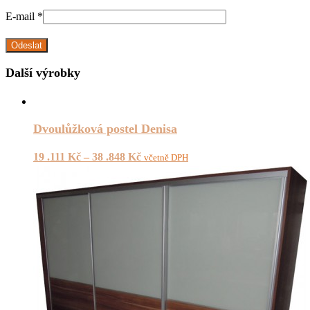
E-mail
*
Další výrobky
Dvoulůžková postel Denisa
19 .111
Kč
–
38 .848
Kč
včetně DPH