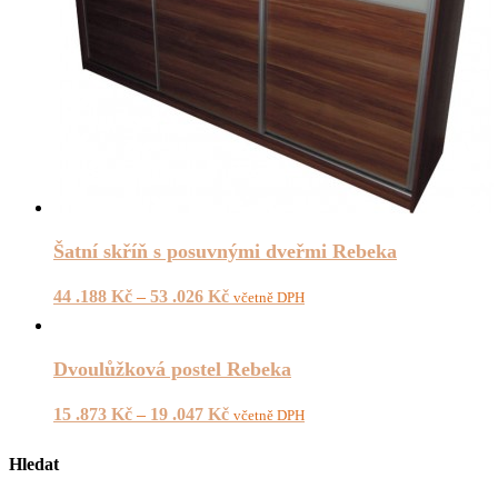
Šatní skříň s posuvnými dveřmi Rebeka
44 .188
Kč
–
53 .026
Kč
včetně DPH
Dvoulůžková postel Rebeka
15 .873
Kč
–
19 .047
Kč
včetně DPH
Hledat