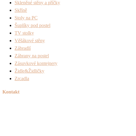
Skleněné stěny a příčky
Skříně
Stoly na PC
Šuplíky pod postel
TV stolky
Věšákové stěny
Zábradlí
Zábrany na postel
Zásuvkové kontejnery
Židle&Židličky
Zrcadla
Kontakt
Tel:
+420 606 715 040
Mail:
info@peknetruhlarstvi.cz
Přesné a kvalitní zpracování nábytku na míru