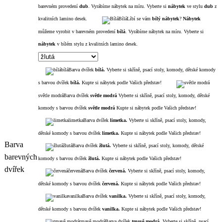
barevném provedení
dub
. Vyrábíme nábytek na míru. Vyberte si
nábytek
ve stylu
dub
z
kvalitních lamino desek.
Bílá
Líbí se vám
bílý nábytek
?
Nábytek
můžeme vyrobit v barevném provedení
bílá
. Vyrábíme nábytek na míru. Vyberte si
nábytek
v bílém stylu z kvalitních lamino desek.
bílá
Barva dvířek
bílá.
Vyberte si skříně, psací stoly, komody, dětské komody
s barvou dvířek
bíl
á.
Kupte si nábytek podle Vašich představ!
světle modrá
Barva dvířek
světle
modrá
Vyberte si skříně, psací stoly, komody, dětské
komody s barvou dvířek
světle
modrá
Kupte si nábytek podle Vašich představ!
limetka
Barva dvířek
limetka.
Vyberte si skříně, psací stoly, komody,
dětské komody s barvou dvířek
limetka.
Kupte si nábytek podle Vašich představ!
Barva
žlutá
Barva dvířek
žlutá.
Vyberte si skříně, psací stoly, komody, dětské
barevných
komody s barvou dvířek
žlutá.
Kupte si nábytek podle Vašich představ!
dvířek
červená
Barva dvířek
červen
á.
Vyberte si skříně, psací stoly, komody,
dětské komody s barvou dvířek
červená.
Kupte si nábytek podle Vašich představ!
vanilka
Barva dvířek
vanilka.
Vyberte si skříně, psací stoly, komody,
dětské komody s barvou dvířek
vanilka.
Kupte si nábytek podle Vašich představ!
tmavě modrá
Barva dvířek
tmavě
modrá.
Vyberte si skříně, psací