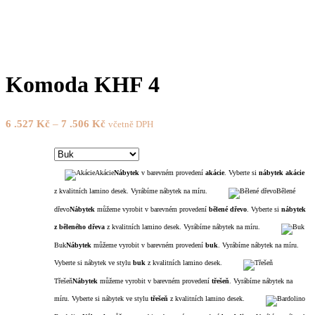
Komoda KHF 4
6 .527
Kč
–
7 .506
Kč
včetně DPH
Akácie
Nábytek
v barevném provedení
akácie
. Vyberte si
nábytek akácie
z kvalitních lamino desek. Vyrábíme nábytek na míru.
Bělené
dřevo
Nábytek
můžeme vyrobit v barevném provedení
bělené dřevo
. Vyberte si
nábytek
z běleného dřeva
z kvalitních lamino desek. Vyrábíme nábytek na míru.
Buk
Nábytek
můžeme vyrobit v barevném provedení
buk
. Vyrábíme nábytek na míru.
Vyberte si nábytek ve stylu
buk
z kvalitních lamino desek.
Třešeň
Nábytek
můžeme vyrobit v barevném provedení
třešeň
. Vyrábíme nábytek na
míru. Vyberte si nábytek ve stylu
třešeň
z kvalitních lamino desek.