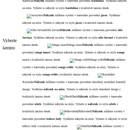
Bardolino
Nábytek
můžeme vyrobit v barevném provedení
bardolino
. Vyrábíme nábytek
na míru. Vyberte si nábytek ve stylu
bardolino
z kvalitních lamino desek.
Javor
Nábytek
můžeme vyrobit v barevném provedení
javor
. Vyrábíme
nábytek na míru. Vyberte si nábytek ve stylu
javor
z kvalitních lamino desek.
Olše červená
Nábytek
můžeme vyrobit v barevném provedení
olše
červená
. Vyrábíme nábytek na míru. Vyberte si nábytek ve stylu
olše červené
z kvalitních
Vyberte
lamino desek.
Wenge tmavé
Nábytek
můžeme vyrobit v barevném
lamino
provedení
wenge tmavé
. Vyrábíme nábytek na míru. Vyberte si nábytek ve stylu
wenge
tmavé z kvalitních lamino desek.
Wenge světlé
Nábytek
můžeme
vyrobit v barevném provedení
wenge světlé
. Vyrábíme nábytek na míru. Vyberte si
nábytek ve stylu
wenge světlé
z kvalitních lamino desek.
Rustikální
Nábytek
můžeme vyrobit v barevném provedení obnošený rustikální šedobílý
design. Vyrábíme
nábytek na míru
. Vyberte si nábytek ve stylu obnošený design z
kvalitních lamino desek.
Ořech
Nábytek
můžeme vyrobit v barevném
provedení
ořech
. Vyrábíme nábytek na míru. Vyberte si
nábytek
ve stylu
ořech
z
kvalitních lamino desek.
Béžovošedý
Nábytek
můžeme vyrobit v
barevném provedení
bežovo šedý
. Vyrábíme nábytek na míru. Vyberte si nábytek ve stylu
béžovo šedý z kvalitních lamino desek.
Dub
Nábytek
můžeme vyrobit v