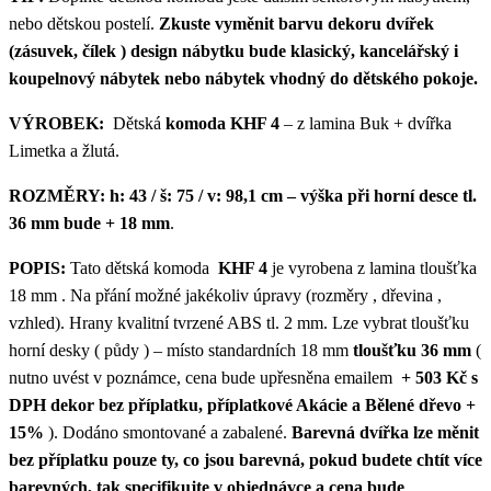
nebo dětskou postelí.
Zkuste vyměnit barvu dekoru dvířek
(zásuvek, čílek ) design nábytku bude klasický, kancelářský i
koupelnový nábytek nebo nábytek vhodný do dětského pokoje.
VÝROBEK:
Dětská
komoda KHF 4
– z lamina Buk + dvířka
Limetka a žlutá.
ROZMĚRY:
h: 43 / š: 75 / v: 98,1 cm – výška při horní desce tl.
36 mm bude + 18 mm
.
POPIS:
Tato dětská komoda
KHF 4
je vyrobena z lamina tloušťka
18 mm . Na přání možné jakékoliv úpravy (rozměry , dřevina ,
vzhled). Hrany kvalitní tvrzené ABS tl. 2 mm. Lze vybrat tloušťku
horní desky ( půdy ) – místo standardních 18 mm
tloušťku 36 mm
(
nutno uvést v poznámce, cena bude upřesněna emailem
+ 503 Kč s
DPH dekor bez příplatku, příplatkové Akácie a Bělené dřevo +
15%
). Dodáno smontované a zabalené.
Barevná dvířka lze měnit
bez příplatku pouze ty, co jsou barevná, pokud budete chtít více
barevných, tak specifikujte v objednávce a cena bude