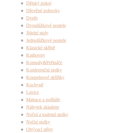
Dětský pokoj
Dřevěné pohovky
Dveře
Dvoulůžkové postele
Jídelní stoly
Jednolůžkové postele
Klasické skříně
Knihovny
Komody&Peřináče
Konferenční stolky
Koupelnové skříňky
Kuchyně
Lavice
Matrace a polštáře
Nábytek skladem
Noční a toaletní stolky
Noční stolky
Obývací stěny