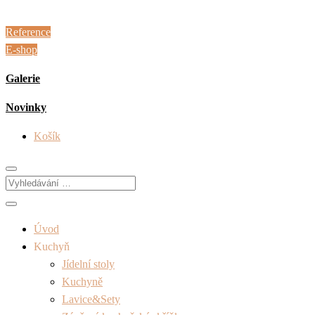
Reference
E-shop
Galerie
Novinky
Košík
Úvod
Kuchyň
Jídelní stoly
Kuchyně
Lavice&Sety