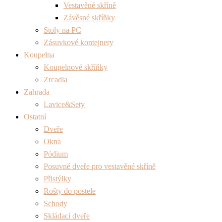
Vestavěné skříně
Závěsné skříňky
Stoly na PC
Zásuvkové kontejnery
Koupelna
Koupelnové skříňky
Zrcadla
Zahrada
Lavice&Sety
Ostatní
Dveře
Okna
Pódium
Posuvné dveře pro vestavěné skříně
Přistýlky
Rošty do postele
Schody
Skládací dveře