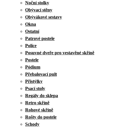
Noční stolky
Obývací stěny
Obývákové sestavy
Okna
Ostatní
Patrové postele
Police
Posuvné dveře pro vestavěné skříně
Postele
Pódium
Přebalovací pult
Přistýlky
Psací stoly
Regály do sklepa
Retro skříně
Rohové skříně
Rošty do postele
Schody