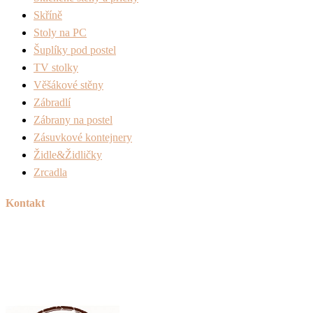
Skříně
Stoly na PC
Šuplíky pod postel
TV stolky
Věšákové stěny
Zábradlí
Zábrany na postel
Zásuvkové kontejnery
Židle&Židličky
Zrcadla
Kontakt
Tel:
+420 606 715 040
Mail:
info@peknetruhlarstvi.cz
Přesné a kvalitní zpracování nábytku na míru