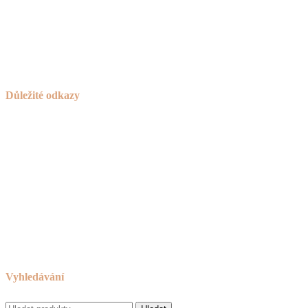
Česká Bělá 336
582 61 Havlíčkův Brod
IČO:
736 42 789
Důležité odkazy
Košík
Novinky
Návod na používání a ošetřování nábytku
Reklamační řád
Obchodní podmínky
Cookies
Zásady ochrany osobních údajů
Odkazy
Vyhledávání
Hledat: