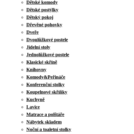
Dětské komody
Dětské postýlky
Dětský pokoj
Dřevěné pohovky
Dveře
Dvoulůžkové postele
Jídelní stoly
Jednolůžkové postele
Klasické skříně
Knihovny
Komody&Peřináče
Konferenční stolky
Koupelnové skříňky
Kuchyně
Lavice
Matrace a polštáře
Nábytek skladem
Noční a toaletní stolky