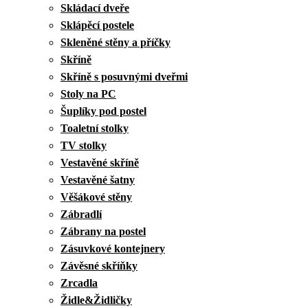
Skládací dveře
Sklápěcí postele
Skleněné stěny a příčky
Skříně
Skříně s posuvnými dveřmi
Stoly na PC
Šuplíky pod postel
Toaletní stolky
TV stolky
Vestavěné skříně
Vestavěné šatny
Věšákové stěny
Zábradlí
Zábrany na postel
Zásuvkové kontejnery
Závěsné skříňky
Zrcadla
Židle&Židličky