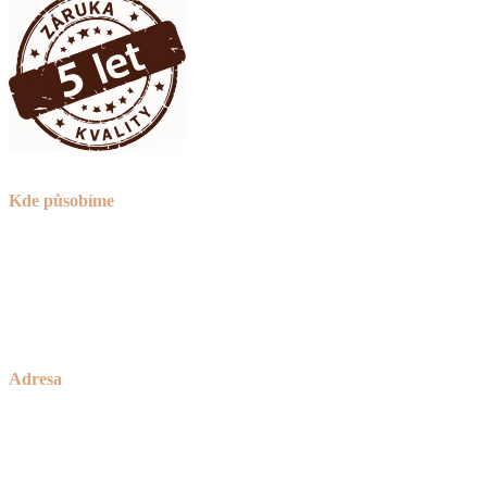
Kde působíme
Praha (nejsme sice z Prahy, ale za to jsme o 30% levnější)
Brno
okolí Havlíčkova Brodu
a celá ČR
Adresa
Zakázkové Truhlářství Petříček
rodinné truhlářství od roku 1928