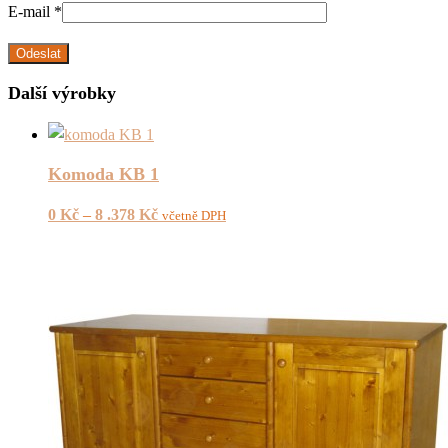
E-mail
*
Další výrobky
Komoda KB 1
0
Kč
–
8 .378
Kč
včetně DPH