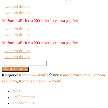
zobrazit dekory
zobrazit dekory
Možnost dalších cca 200 dekorů, cena na poptání:
zobrazit dekory
zobrazit dekory
Možnost dalších cca 200 dekorů, cena na poptání:
zobrazit dekory
zobrazit dekory
Komoda
masiv
Přidat do košíku
Smrk
Kategorie:
Komody&Peřináče
Štítky:
komoda masiv smrk
,
komoda
č.801
se šuplíky
,
Komoda z masivu
,
komody
množství
Popis
Další informace
Hodnocení (0)