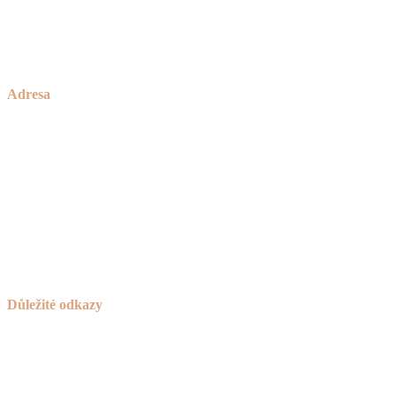
Brno
okolí Havlíčkova Brodu
a celá ČR
Adresa
Zakázkové Truhlářství Petříček
rodinné truhlářství od roku 1928
Česká Bělá 336
582 61 Havlíčkův Brod
IČO:
736 42 789
Důležité odkazy
Košík
Novinky
Návod na používání a ošetřování nábytku