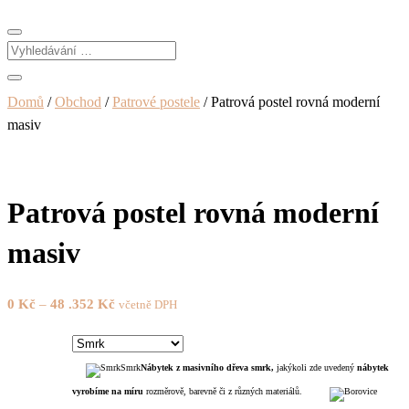
Domů
/
Obchod
/
Patrové postele
/ Patrová postel rovná moderní
masiv
Patrová postel rovná moderní
masiv
0
Kč
–
48 .352
Kč
včetně DPH
Smrk
Nábytek z masivního dřeva smrk,
jakýkoli zde uvedený
nábytek
vyrobíme na míru
rozměrově, barevně či z různých materiálů.