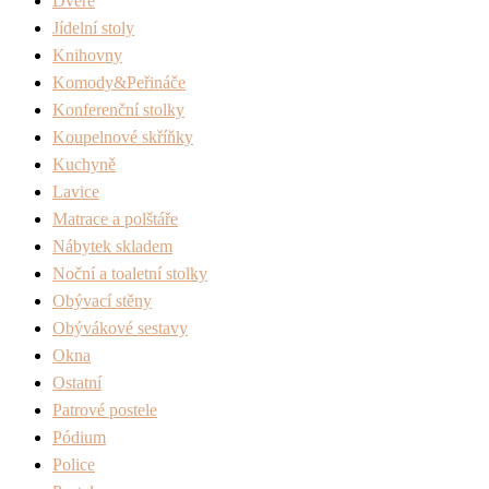
Dveře
Jídelní stoly
Knihovny
Komody&Peřináče
Konferenční stolky
Koupelnové skříňky
Kuchyně
Lavice
Matrace a polštáře
Nábytek skladem
Noční a toaletní stolky
Obývací stěny
Obývákové sestavy
Okna
Ostatní
Patrové postele
Pódium
Police