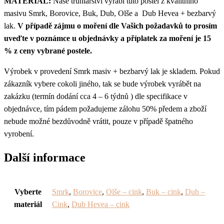
MATERIÁL:
Naše truhlářství vyrábí tuto postel z kvalitního
masivu Smrk, Borovice, Buk, Dub, Olše a Dub Hevea + bezbarvý
lak.
V případě zájmu o moření dle Vašich požadavků to prosím
uveďte v poznámce u objednávky a příplatek za moření je 15
% z ceny vybrané postele.
Výrobek v provedení Smrk masiv + bezbarvý lak je skladem. Pokud
zákazník vybere cokoli jiného, tak se bude výrobek vyrábět na
zakázku (termín dodání cca 4 – 6 týdnů ) dle specifikace v
objednávce, tím pádem požadujeme zálohu 50% předem a zboží
nebude možné bezdůvodně vrátit, pouze v případě špatného
vyrobení.
Další informace
Vyberte
Smrk
,
Borovice
,
Olše – cink
,
Buk – cink
,
Dub –
materiál
Cink
,
Dub Hevea – cink