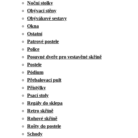
Noční stolky
Obývací stěny
Obývákové sestavy
Okna
Ostatní
Patrové postele
Police
Posuvné dveře pro vestavěné skříně
Postele
Pódium
Přebalovací pult
Přistýlky
Psací stoly
Regály do sklepa
Retro skříně
Rohové skříně
Rošty do postele
Schody