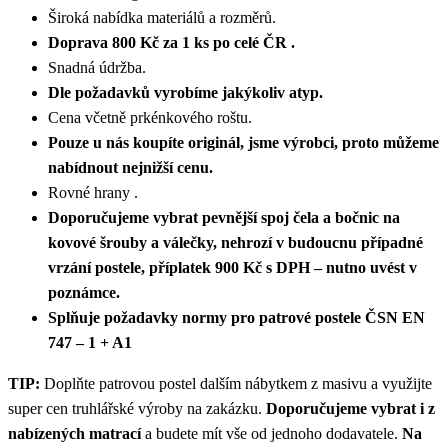
Široká nabídka materiálů a rozměrů.
Doprava 800 Kč za 1 ks po celé ČR .
Snadná údržba.
Dle požadavků vyrobíme jakýkoliv atyp.
Cena včetně prkénkového roštu.
Pouze u nás koupíte originál, jsme výrobci, proto můžeme
nabídnout nejnižší cenu.
Rovné hrany .
Doporučujeme vybrat pevnější spoj čela a bočnic na
kovové šrouby a válečky, nehrozí v budoucnu případné
vrzání postele, příplatek 900 Kč s DPH – nutno uvést v
poznámce.
Splňuje požadavky normy pro patrové postele ČSN EN
747 – 1 + A1
TIP:
Doplňte patrovou postel dalším nábytkem z masivu a využijte
super cen truhlářské výroby na zakázku.
Doporučujeme vybrat i z
nabízených matrací
a budete mít vše od jednoho dodavatele.
Na