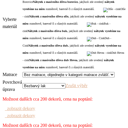
Borovice
Nábytek z masivního dřeva borovice,
jakýkoli zde uvedený
nábytek
vyrobíme na míru
rozměrově, barevně či z různých materiálů.
Olše
- cink
Nábytek z masivního dřeva olše,
jakýkoli zde uvedený
nábytek
vyrobíme na
Vyberte
míru
rozměrově, barevně či z různých materiálů.
Buk -
materiál
cink
Nábytek z masivního dřeva buk,
jakýkoli zde uvedený
nábytek
vyrobíme na
míru
rozměrově, barevně či z různých materiálů.
Dub -
Cink
Nábytek z masivního dřeva dub,
jakýkoli zde uvedený
nábytek
vyrobíme na
míru
rozměrově, barevně či z různých materiálů.
Dub Hevea
- cink
Nábytek z masivního dřeva dub Hevea,
jakýkoli zde uvedený
nábytek
vyrobíme na míru
rozměrově, barevně či z různých materiálů.
Matrace
Povrchová
Zrušit výběr
úprava
Možnost dalších cca 200 dekorů, cena na poptání:
zobrazit dekory
zobrazit dekory
Možnost dalších cca 200 dekorů, cena na poptání: