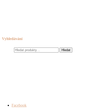
Reklamační řád
Obchodní podmínky
Cookies
Zásady ochrany osobních údajů
Odkazy
Vyhledávání
Hledat:
Hledat
Facebook