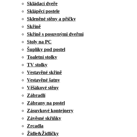
Skládací dveře
Sklápěcí postele
Skleněné stěny a příčky
Skříně
Skříně s posuvnými dveřmi
Stoly na PC
Šuplíky pod postel
Toaletní stolky
TV stolky
Vestavěné skříně
Vestavěné šatny
Věšákové stěny
Zábradlí
Zábrany na postel
Zásuvkové kontejnery
Závěsné skříňky
Zrcadla
Židle&Židličky