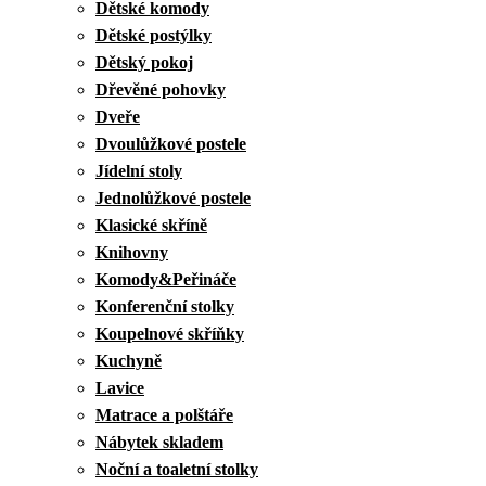
Dětské komody
Dětské postýlky
Dětský pokoj
Dřevěné pohovky
Dveře
Dvoulůžkové postele
Jídelní stoly
Jednolůžkové postele
Klasické skříně
Knihovny
Komody&Peřináče
Konferenční stolky
Koupelnové skříňky
Kuchyně
Lavice
Matrace a polštáře
Nábytek skladem
Noční a toaletní stolky