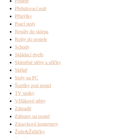
Postele
Přebalovací pult
Přistýlky
Psací stoly
Regály do sklepa
Rošty do postele
Schody
Skládací dveře
Skleněné stěny a příčky
Skříně
Stoly na PC
Šuplíky pod postel
TV stolky
Věšákové stěny
Zábradlí
Zábrany na postel
Zásuvkové kontejnery
Židle&Židličky