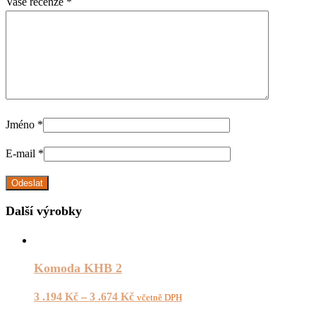
Vaše recenze
*
Jméno
*
E-mail
*
Další výrobky
Komoda KHB 2
3 .194
Kč
–
3 .674
Kč
včetně DPH