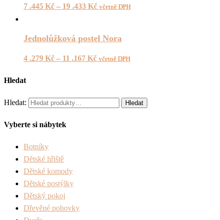
7 .445
Kč
–
19 .433
Kč
včetně DPH
Jednolůžková postel Nora
4 .279
Kč
–
11 .167
Kč
včetně DPH
Hledat
Hledat:
Hledat
Vyberte si nábytek
Botníky
Dětské hřiště
Dětské komody
Dětské postýlky
Dětský pokoj
Dřevěné pohovky