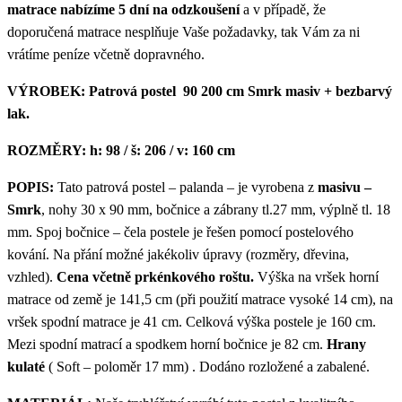
matrace nabízíme 5 dní na odzkoušení
a v případě, že
doporučená matrace nesplňuje Vaše požadavky, tak Vám za ni
vrátíme peníze včetně dopravného.
VÝROBEK:
Patrová postel 90 200 cm Smrk masiv + bezbarvý
lak.
ROZMĚRY:
h: 98 / š: 206 / v: 160 cm
POPIS:
Tato patrová postel – palanda – je vyrobena z
masivu –
Smrk
, nohy 30 x 90 mm, bočnice a zábrany tl.27 mm, výplně tl. 18
mm. Spoj bočnice – čela postele je řešen pomocí postelového
kování. Na přání možné jakékoliv úpravy (rozměry, dřevina,
vzhled).
Cena včetně prkénkového roštu.
Výška na vršek horní
matrace od země je 141,5 cm (při použití matrace vysoké 14 cm), na
vršek spodní matrace je 41 cm. Celková výška postele je 160 cm.
Mezi spodní matrací a spodkem horní bočnice je 82 cm.
Hrany
kulaté
( Soft – poloměr 17 mm) . Dodáno rozložené a zabalené.