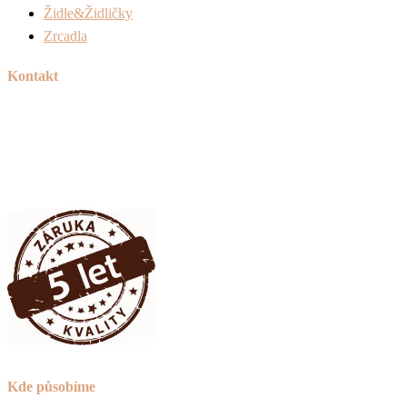
Židle&Židličky
Zrcadla
Kontakt
Tel:
+420 606 715 040
Mail:
info@peknetruhlarstvi.cz
Přesné a kvalitní zpracování nábytku na míru
Kde působíme