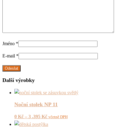
Jméno
*
E-mail
*
Další výrobky
Noční stolek NP 11
0
Kč
–
3 .395
Kč
včetně DPH