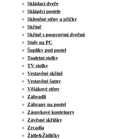
Skládací dveře
Sklápěcí postele
Skleněné stěny a příčky
Skříně
Skříně s posuvnými dveřmi
Stoly na PC
Šuplíky pod postel
Toaletní stolky
TV stolky
Vestavěné skříně
Vestavěné šatny
Věšákové stěny
Zábradlí
Zábrany na postel
Zásuvkové kontejnery
Závěsné skříňky
Zrcadla
Židle&Židličky