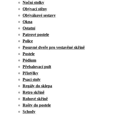
Noční stolky
Obývací stěny
Obývákové sestavy
Okna
Ostatní
Patrové postele
Police
Posuvné dveře pro vestavěné skříně
Postele
Pódium
Přebalovací pult
Přistýlky
Psací stoly
Regály do sklepa
Retro skříně
Rohové skříně
Rošty do postele
Schody