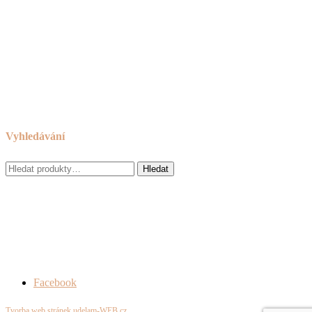
Novinky
Návod na používání a ošetřování nábytku
Reklamační řád
Obchodní podmínky
Cookies
Zásady ochrany osobních údajů
Odkazy
Vyhledávání
Hledat:
Hledat
Facebook
Tvorba web stránek udelam-WEB.cz