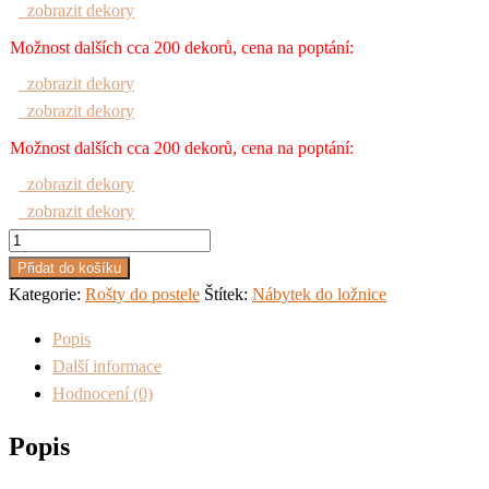
zobrazit dekory
Možnost dalších cca 200 dekorů, cena na poptání:
zobrazit dekory
zobrazit dekory
Možnost dalších cca 200 dekorů, cena na poptání:
zobrazit dekory
zobrazit dekory
Rošt
pevný
Přidat do košíku
lamelový
Kategorie:
Rošty do postele
Štítek:
Nábytek do ložnice
množství
Popis
Další informace
Hodnocení (0)
Popis