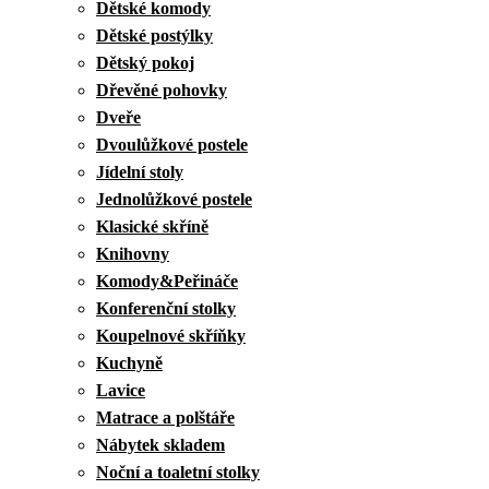
Dětské komody
Dětské postýlky
Dětský pokoj
Dřevěné pohovky
Dveře
Dvoulůžkové postele
Jídelní stoly
Jednolůžkové postele
Klasické skříně
Knihovny
Komody&Peřináče
Konferenční stolky
Koupelnové skříňky
Kuchyně
Lavice
Matrace a polštáře
Nábytek skladem
Noční a toaletní stolky