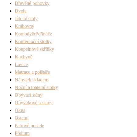
Dřevěné pohovky
Dveře
Jídelní stoly
Knihovny
Komody&Peřináče
Konferenční stolky
Koupelnové skříňky
Kuchyně
Lavice
Matrace a polštáře
Nábytek skladem
Noční a toaletní stolky
Obývací stěny
Obývákové sestavy
Okna
Ostatní
Patrové postele
Pódium