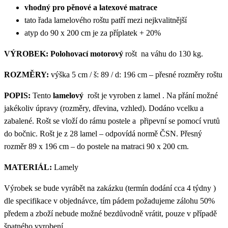
vhodný pro pěnové a latexové matrace
tato řada lamelového roštu patří mezi nejkvalitnější
atyp do 90 x 200 cm je za příplatek + 20%
VÝROBEK:
Polohovací motorový
rošt na váhu do 130 kg.
ROZMĚRY:
výška 5 cm / š: 89 / d: 196 cm – přesné rozměry roštu
POPIS:
Tento
lamelový
rošt je vyroben z lamel . Na přání možné
jakékoliv úpravy (rozměry, dřevina, vzhled). Dodáno vcelku a
zabalené. Rošt se vloží do rámu postele a připevní se pomocí vrutů
do bočnic. Rošt je z 28 lamel – odpovídá normě ČSN. Přesný
rozměr 89 x 196 cm – do postele na matraci 90 x 200 cm.
MATERIÁL:
Lamely
Výrobek se bude vyrábět na zakázku (termín dodání cca 4 týdny )
dle specifikace v objednávce, tím pádem požadujeme zálohu 50%
předem a zboží nebude možné bezdůvodně vrátit, pouze v případě
špatného vyrobení.