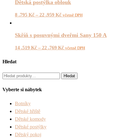
Dětská postýlka oblouk
8 .795
Kč
–
22 .959
Kč
včetně DPH
Skříň s posuvnými dveřmi Sany 150 A
14 .519
Kč
–
22 .769
Kč
včetně DPH
Hledat
Hledat:
Hledat
Vyberte si nábytek
Botníky
Dětské hřiště
Dětské komody
Dětské postýlky
Dětský pokoj