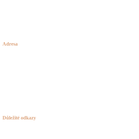
Praha (nejsme sice z Prahy, ale za to jsme o 30% levnější)
Brno
okolí Havlíčkova Brodu
a celá ČR
Adresa
Zakázkové Truhlářství Petříček
rodinné truhlářství od roku 1928
Česká Bělá 336
582 61 Havlíčkův Brod
IČO:
736 42 789
Důležité odkazy
Košík