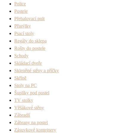
Police
Postele
Přebalovací pult
Přistýlky
Psací stoly
Regály do sklepa
Rošty do postele
Schody
Skládací dveře
Skleněné stěny a příčky
Skříně
Stoly na PC
Šuplíky pod postel
TV stolky
Věšákové stěny
Zábradlí
Zábrany na postel
Zásuvkové kontejnery