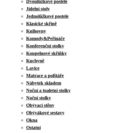
Dvoulůžkové postele
Jídelní stoly
Jednolůžkové postele
Klasické skříně
Knihovny
Komody&Peřináče
Konferenční stolky
Koupelnové skříňky
Kuchyně
Lavice
Matrace a polštáře
Nábytek skladem
Noční a toaletní stolky
Noční stolky
Obývací stěny
Obývákové sestavy
Okna
Ostatní