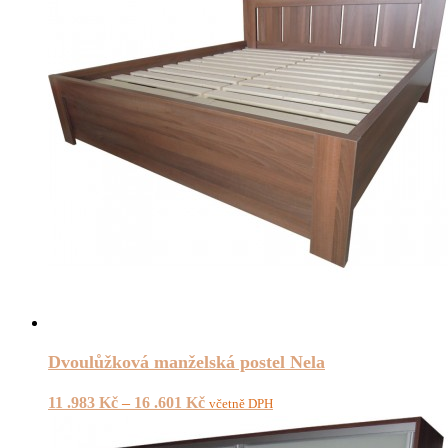
Dvoulůžková manželská postel Nela
11 .983
Kč
–
16 .601
Kč
včetně DPH