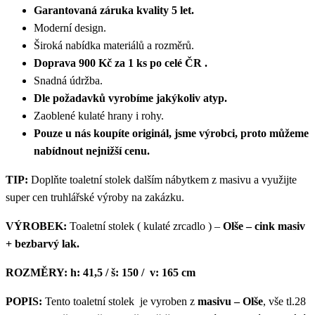
Garantovaná záruka kvality 5 let.
Moderní design.
Široká nabídka materiálů a rozměrů.
Doprava 900 Kč za 1 ks po celé ČR .
Snadná údržba.
Dle požadavků vyrobíme jakýkoliv atyp.
Zaoblené kulaté hrany i rohy.
Pouze u nás koupíte originál, jsme výrobci, proto můžeme
nabídnout nejnižší cenu.
TIP:
Doplňte toaletní stolek dalším nábytkem z masivu a využijte
super cen truhlářské výroby na zakázku.
VÝROBEK:
Toaletní stolek ( kulaté zrcadlo ) –
Olše – cink masiv
+ bezbarvý lak.
ROZMĚRY:
h: 41,5 / š: 150 / v: 165 cm
POPIS:
Tento toaletní stolek je vyroben z
masivu – Olše
, vše tl.28