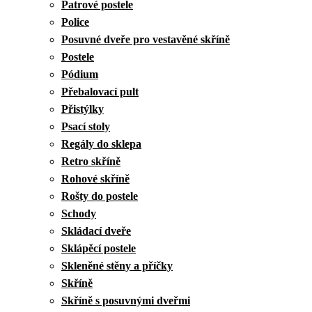
Patrové postele
Police
Posuvné dveře pro vestavěné skříně
Postele
Pódium
Přebalovací pult
Přistýlky
Psací stoly
Regály do sklepa
Retro skříně
Rohové skříně
Rošty do postele
Schody
Skládací dveře
Sklápěcí postele
Skleněné stěny a příčky
Skříně
Skříně s posuvnými dveřmi