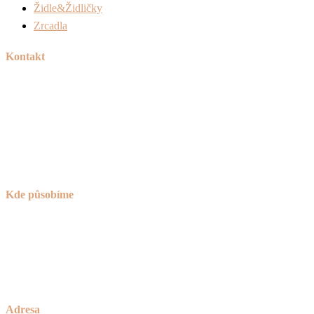
Židle&Židličky
Zrcadla
Kontakt
Tel:
+420 606 715 040
Mail:
info@peknetruhlarstvi.cz
Přesné a kvalitní zpracování nábytku na míru
Kde působíme
Praha (nejsme sice z Prahy, ale za to jsme o 30% levnější)
Brno
okolí Havlíčkova Brodu
a celá ČR
Adresa