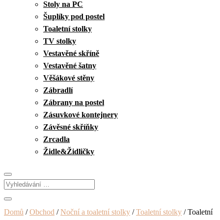
Stoly na PC
Šuplíky pod postel
Toaletní stolky
TV stolky
Vestavěné skříně
Vestavěné šatny
Věšákové stěny
Zábradlí
Zábrany na postel
Zásuvkové kontejnery
Závěsné skříňky
Zrcadla
Židle&Židličky
Domů
/
Obchod
/
Noční a toaletní stolky
/
Toaletní stolky
/ Toaletní