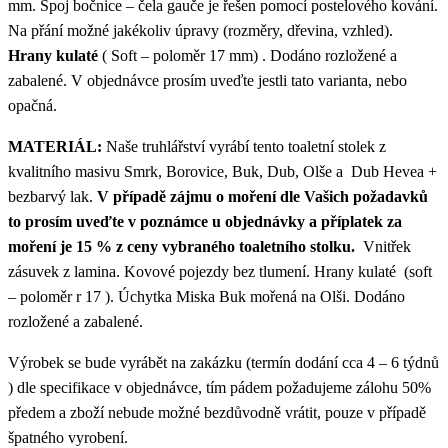
mm. Spoj bočnice – čela gauče je řešen pomocí postelového kování.
Na přání možné jakékoliv úpravy (rozměry, dřevina, vzhled).
Hrany kulaté
( Soft – poloměr 17 mm) . Dodáno rozložené a
zabalené. V objednávce prosím uveďte jestli tato varianta, nebo
opačná.
MATERIÁL:
Naše truhlářství vyrábí tento toaletní stolek z
kvalitního masivu Smrk, Borovice, Buk, Dub, Olše a Dub Hevea +
bezbarvý lak.
V případě zájmu o moření dle Vašich požadavků
to prosím uveďte v poznámce u objednávky a příplatek za
moření je 15 % z ceny vybraného toaletního stolku.
Vnitřek
zásuvek z lamina. Kovové pojezdy bez tlumení. Hrany kulaté (soft
– poloměr r 17 ). Úchytka Miska Buk mořená na Olši. Dodáno
rozložené a zabalené.
Výrobek se bude vyrábět na zakázku (termín dodání cca 4 – 6 týdnů
) dle specifikace v objednávce, tím pádem požadujeme zálohu 50%
předem a zboží nebude možné bezdůvodně vrátit, pouze v případě
špatného vyrobení.