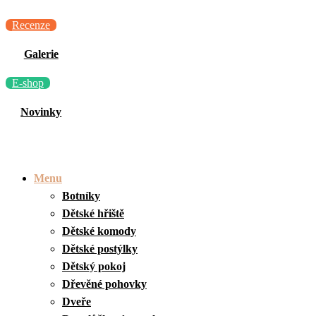
Recenze
Galerie
E-shop
Novinky
Menu
Botníky
Dětské hřiště
Dětské komody
Dětské postýlky
Dětský pokoj
Dřevěné pohovky
Dveře