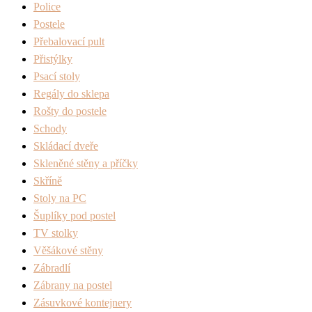
Police
Postele
Přebalovací pult
Přistýlky
Psací stoly
Regály do sklepa
Rošty do postele
Schody
Skládací dveře
Skleněné stěny a příčky
Skříně
Stoly na PC
Šuplíky pod postel
TV stolky
Věšákové stěny
Zábradlí
Zábrany na postel
Zásuvkové kontejnery