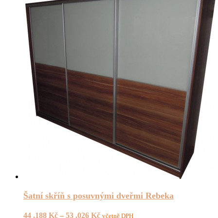
Šatní skříň s posuvnými dveřmi Rebeka
44 .188
Kč
–
53 .026
Kč
včetně DPH