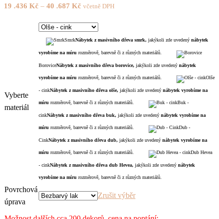
19 .436
Kč
–
40 .687
Kč
včetně DPH
Smrk
Nábytek z masivního dřeva smrk,
jakýkoli zde uvedený
nábytek
vyrobíme na míru
rozměrově, barevně či z různých materiálů.
Borovice
Nábytek z masivního dřeva borovice,
jakýkoli zde uvedený
nábytek
vyrobíme na míru
rozměrově, barevně či z různých materiálů.
Olše
- cink
Nábytek z masivního dřeva olše,
jakýkoli zde uvedený
nábytek
vyrobíme na
Vyberte
míru
rozměrově, barevně či z různých materiálů.
Buk -
materiál
cink
Nábytek z masivního dřeva buk,
jakýkoli zde uvedený
nábytek
vyrobíme na
míru
rozměrově, barevně či z různých materiálů.
Dub -
Cink
Nábytek z masivního dřeva dub,
jakýkoli zde uvedený
nábytek
vyrobíme na
míru
rozměrově, barevně či z různých materiálů.
Dub Hevea
- cink
Nábytek z masivního dřeva dub Hevea,
jakýkoli zde uvedený
nábytek
vyrobíme na míru
rozměrově, barevně či z různých materiálů.
Povrchová
Zrušit výběr
úprava
Možnost dalších cca 200 dekorů, cena na poptání: