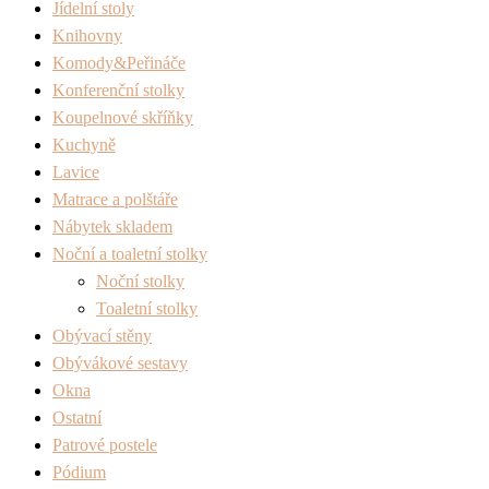
Jídelní stoly
Knihovny
Komody&Peřináče
Konferenční stolky
Koupelnové skříňky
Kuchyně
Lavice
Matrace a polštáře
Nábytek skladem
Noční a toaletní stolky
Noční stolky
Toaletní stolky
Obývací stěny
Obývákové sestavy
Okna
Ostatní
Patrové postele
Pódium