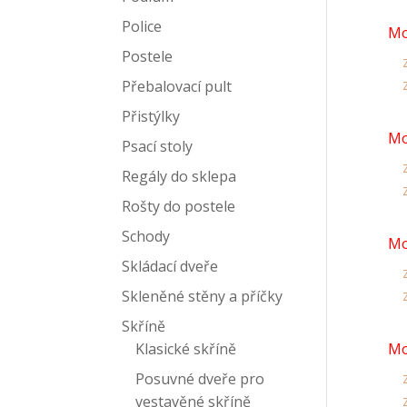
Police
Mo
Postele
z
z
Přebalovací pult
Přistýlky
Mo
Psací stoly
z
Regály do sklepa
z
Rošty do postele
Schody
Mo
Skládací dveře
z
z
Skleněné stěny a příčky
Skříně
Klasické skříně
Mo
z
Posuvné dveře pro
z
vestavěné skříně