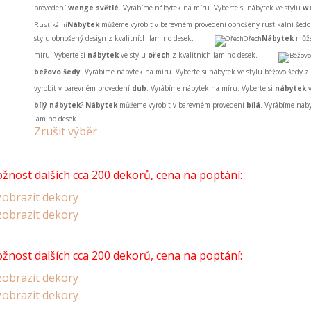
provedení
wenge světlé
. Vyrábíme nábytek na míru. Vyberte si nábytek ve stylu
w
Nábytek
můžeme vyrobit v barevném provedení obnošený rustikální šedo
Rustikální
stylu obnošený design z kvalitních lamino desek.
Nábytek
může
Ořech
míru. Vyberte si
nábytek
ve stylu
ořech
z kvalitních lamino desek.
bežovo šedý
. Vyrábíme nábytek na míru. Vyberte si nábytek ve stylu béžovo šedý z
vyrobit v barevném provedení
dub
. Vyrábíme nábytek na míru. Vyberte si
nábytek
v
bílý nábytek
?
Nábytek
můžeme vyrobit v barevném provedení
bílá
. Vyrábíme náb
lamino desek.
Zrušit výběr
žnost dalších cca 200 dekorů, cena na poptání:
obrazit dekory
obrazit dekory
žnost dalších cca 200 dekorů, cena na poptání:
obrazit dekory
obrazit dekory