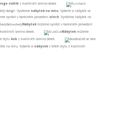
enge světlé
z kvalitních lamino desek.
bílý design. Vyrábíme
nábytek na míru
. Vyberte si nábytek ve
me vyrobit v barevném provedení
ořech
. Vyrábíme nábytek na
Nábytek
můžeme vyrobit v barevném provedení
Béžovošedý
 kvalitních lamino desek.
Nábytek
můžeme
Dub
e stylu
dub
z kvalitních lamino desek.
Líbí se vám
Bílá
ytek na míru. Vyberte si
nábytek
v bílém stylu z kvalitních