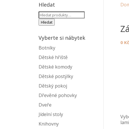
Hledat
Do
Hledat:
Hledat
Zá
Vyberte si nábytek
0
K
Botníky
Dětské hřiště
Dětské komody
Dětské postýlky
Dětský pokoj
Dřevěné pohovky
Dveře
Jídelní stoly
Vyb
lam
Knihovny