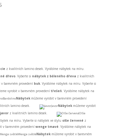
5
cie
z kvalitních lamino desek. Vyrábíme nábytek na míru.
ené dřevo
. Vyberte si
nábytek z běleného dřeva
z kvalitních
 v barevném provedení
buk
. Vyrábíme nábytek na míru. Vyberte si
eme vyrobit v barevném provedení
třešeň
. Vyrábíme nábytek na
Nábytek
můžeme vyrobit v barevném provedení
Bardolino
litních lamino desek.
Nábytek
můžeme vyrobit
Javor
javor
z kvalitních lamino desek.
Olše
bytek na míru. Vyberte si nábytek ve stylu
olše červené
z
t v barevném provedení
wenge tmavé
. Vyrábíme nábytek na
Nábytek
můžeme vyrobit v barevném
Wenge světlé