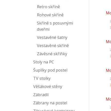
Retro skříně
Mo
Rohové skříně
z
Skříně s posuvnými
z
dveřmi
Vestavěné šatny
Mo
Vestavěné skříně
z
Závěsné skříňky
z
Stoly na PC
Šuplíky pod postel
Mo
TV stolky
z
z
Věšákové stěny
Zábradlí
Mo
Zábrany na postel
z