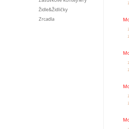
Zásuvkové kontejnery
z
Židle&Židličky
Zrcadla
Mo
z
z
Mo
z
z
Mo
z
z
Mo