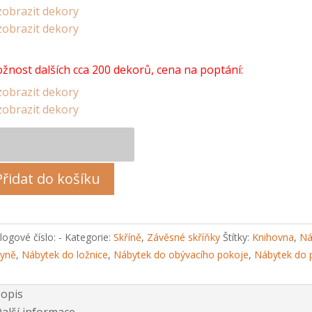
obrazit dekory
obrazit dekory
žnost dalších cca 200 dekorů, cena na poptání:
obrazit dekory
obrazit dekory
ěsná
íňka
Přidat do košíku
žství
logové číslo:
-
Kategorie:
Skříně
,
Závěsné skříňky
Štítky:
Knihovna
,
Ná
hyně
,
Nábytek do ložnice
,
Nábytek do obývacího pokoje
,
Nábytek do 
opis