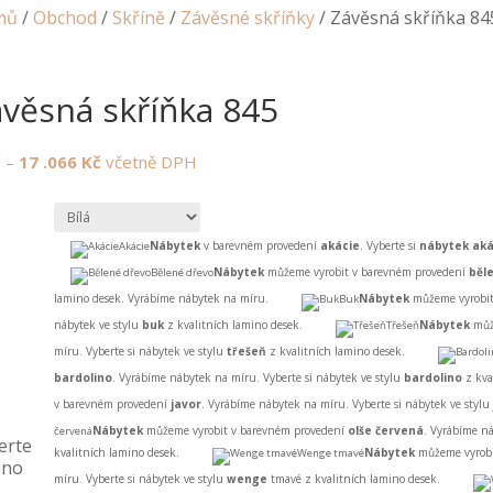
mů
/
Obchod
/
Skříně
/
Závěsné skříňky
/ Závěsná skříňka 84
věsná skříňka 845
č
–
17 .066
Kč
včetně DPH
Nábytek
v barevném provedení
akácie
. Vyberte si
nábytek aká
Akácie
Nábytek
můžeme vyrobit v barevném provedení
běl
Bělené dřevo
lamino desek. Vyrábíme nábytek na míru.
Nábytek
můžeme vyrobit
Buk
nábytek ve stylu
buk
z kvalitních lamino desek.
Nábytek
můž
Třešeň
míru. Vyberte si nábytek ve stylu
třešeň
z kvalitních lamino desek.
bardolino
. Vyrábíme nábytek na míru. Vyberte si nábytek ve stylu
bardolino
z kva
v barevném provedení
javor
. Vyrábíme nábytek na míru. Vyberte si nábytek ve stylu
Nábytek
můžeme vyrobit v barevném provedení
olše červená
. Vyrábíme ná
červená
erte
kvalitních lamino desek.
Nábytek
můžeme vyrobi
Wenge tmavé
ino
míru. Vyberte si nábytek ve stylu
wenge
tmavé z kvalitních lamino desek.