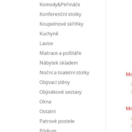
Komody&Peřináče
Konferenční stolky
Koupelnové skříňky
Kuchyně
Lavice
Matrace a polštáře
Nábytek skladem
Noční a toaletní stolky
Mo
Obývací stěny
z
z
Obývákové sestavy
Okna
Mo
Ostatní
z
Patrové postele
z
Pódium