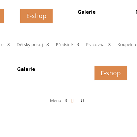
Galerie
E-shop
ce
Dětský pokoj
Předsíně
Pracovna
Koupelna
Galerie
E-shop
Menu